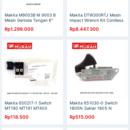
Makita M9003B M 9003 B
Makita DTW300RTJ Mesin
Mesin Gerinda Tangan 6"
Impact Wrench Kit Cordless
Angle Grinder M9003
DTW 300 RTJ 18v
Rp1.299.000
Rp8.447.300
Makita 650217-1 Switch
Makita 651030-0 Switch
MT190 MT191 MT400
1805N Saklar 1805 N
Saklar MT 190 191 400 Ori
Original Asli
Rp118.500
Rp515.000