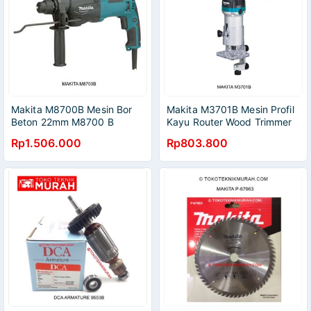
Makita M8700B Mesin Bor
Makita M3701B Mesin Profil
Beton 22mm M8700 B
Kayu Router Wood Trimmer
Rotary Hammer Drill 2 Mode
M 3701 B M3701 B
Rp1.506.000
Rp803.800
M 8700