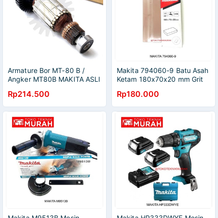
Armature Bor MT-80 B /
Makita 794060-9 Batu Asah
Angker MT80B MAKITA ASLI
Ketam 180x70x20 mm Grit
1200
Rp214.500
Rp180.000
Makita M9513B Mesin
Makita HP333DWYE Mesin