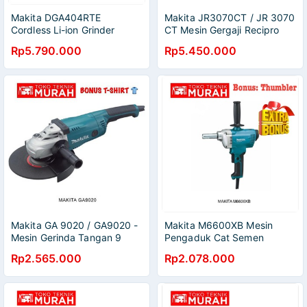
Makita DGA404RTE
Makita JR3070CT / JR 3070
Cordless Li-ion Grinder
CT Mesin Gergaji Recipro
Sudut DGA 404 RTE
Saw AVT
Rp5.790.000
Rp5.450.000
Makita GA 9020 / GA9020 -
Makita M6600XB Mesin
Mesin Gerinda Tangan 9
Pengaduk Cat Semen
inch 225mm
M6600 XB Variable M 6600
Rp2.565.000
Rp2.078.000
XB