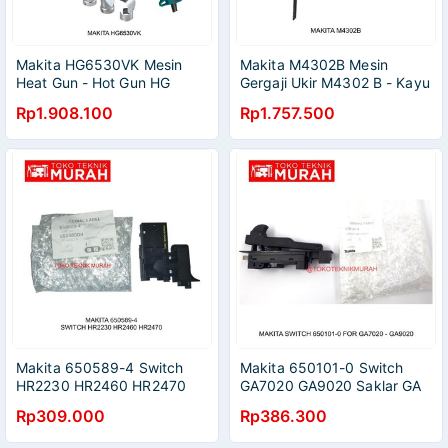
Makita HG6530VK Mesin
Makita M4302B Mesin
Heat Gun - Hot Gun HG
Gergaji Ukir M4302 B - Kayu
6530 VK - HG6530
Jig Saw M 4302 B
Rp1.908.100
Rp1.757.500
Makita 650589-4 Switch
Makita 650101-0 Switch
HR2230 HR2460 HR2470
GA7020 GA9020 Saklar GA
Saklar Original Asli
7020 9020 Original Asli
Rp309.000
Rp386.300