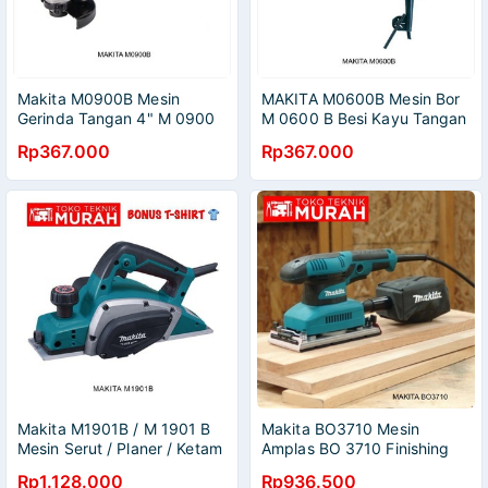
Makita M0900B Mesin
MAKITA M0600B Mesin Bor
Gerinda Tangan 4" M 0900
M 0600 B Besi Kayu Tangan
B Angle Grinder 4 Inch
10mm Drill M0600 B
Rp367.000
Rp367.000
Makita M1901B / M 1901 B
Makita BO3710 Mesin
Mesin Serut / Planer / Ketam
Amplas BO 3710 Finishing
Sander
Rp1.128.000
Rp936.500