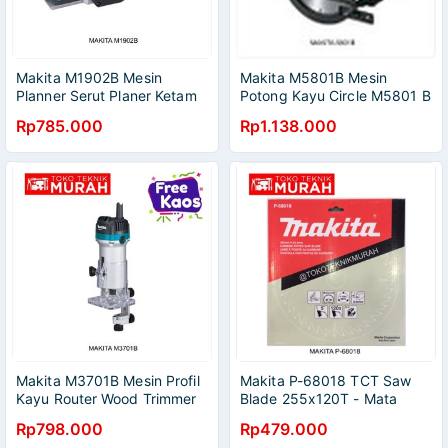
Makita M1902B Mesin
Makita M5801B Mesin
Planner Serut Planer Ketam
Potong Kayu Circle M5801 B
Pasah M 1902B M 1902 B
Circular Saw 7" M 5801
Rp785.000
Rp1.138.000
Makita M3701B Mesin Profil
Makita P-68018 TCT Saw
Kayu Router Wood Trimmer
Blade 255x120T - Mata
M 3701 B M3701 B
Pisau Circular Gergaji 10
Rp798.000
Rp479.000
Inch