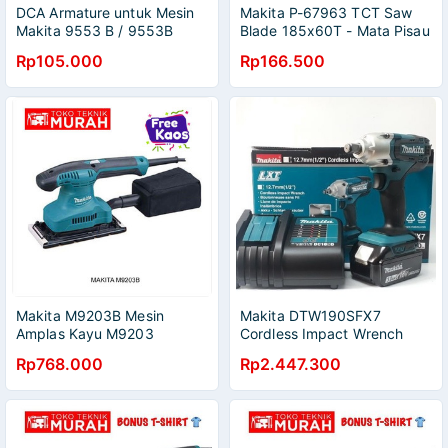
DCA Armature untuk Mesin
Makita P-67963 TCT Saw
Makita 9553 B / 9553B
Blade 185x60T - Mata Pisau
Angker
Circular Gergaji 7 Inch x 60T
Rp105.000
Rp166.500
Makita M9203B Mesin
Makita DTW190SFX7
Amplas Kayu M9203
Cordless Impact Wrench
Finishing Sander M 9203 B
DTW 190 SFX7 - DTW190
Rp768.000
Rp2.447.300
SFX7