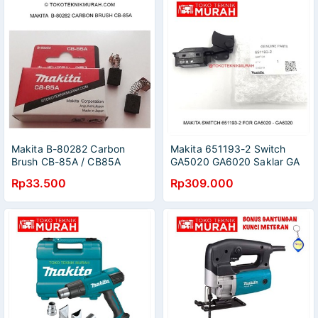
Makita B-80282 Carbon
Makita 651193-2 Switch
Brush CB-85A / CB85A
GA5020 GA6020 Saklar GA
Borstel
5020 GA 6020 Original
Rp33.500
Rp309.000