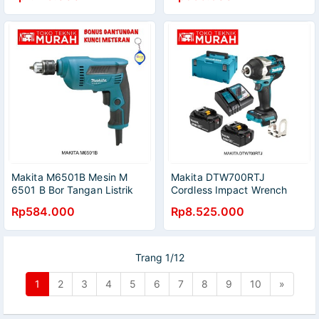
Makita M6501B Mesin M
Makita DTW700RTJ
6501 B Bor Tangan Listrik
Cordless Impact Wrench
6,5mm 2 Arah M5801 B
DTW 700 RTJ - DTW700
Rp584.000
Rp8.525.000
Trang 1/12
1
2
3
4
5
6
7
8
9
10
»