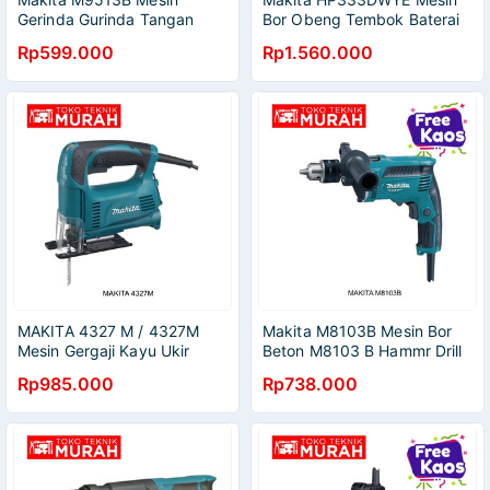
Gerinda Gurinda Tangan
Bor Obeng Tembok Baterai
Angle Grinder M9513 B M
HP 333 DWYE HP333
Rp599.000
Rp1.560.000
9513B 9513
MAKITA 4327 M / 4327M
Makita M8103B Mesin Bor
Mesin Gergaji Kayu Ukir
Beton M8103 B Hammr Drill
Jigsaw
M 8103 B
Rp985.000
Rp738.000