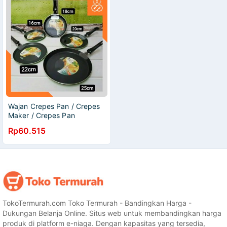
Wajan Crepes Pan / Crepes
Maker / Crepes Pan
MAKCOOK Anti Lengket /
Rp60.515
Pizza Pan Makcook
TokoTermurah.com Toko Termurah - Bandingkan Harga -
Dukungan Belanja Online. Situs web untuk membandingkan harga
produk di platform e-niaga. Dengan kapasitas yang tersedia,