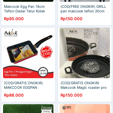
Makcook Egg Pan 18cm
(COD/FREE ONGKIR) GRILL
Teflon Dadar Telur Kotak
pan makcook teflon 30cm
Persegi
Alat bakar panggang anti
Rp95.000
Rp150.000
lengket asli tebal
(COD/GRATIS ONGKIR)
(COD/GRATIS ONGKIR)
MAKCOOK EGGPAN
Makcook Magic roaster pro
TEFLON 18CM SEGI KOTAK
teflon 34cm alat bakar
Rp88.000
Rp150.000
ANTI LENGKET OMELET
panggang serbaguna asli
tamago telur jepang
original