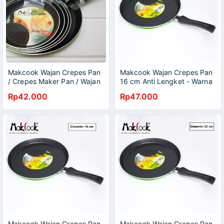
Makcook Wajan Crepes Pan
Makcook Wajan Crepes Pan
/ Crepes Maker Pan / Wajan
16 cm Anti Lengket - Warna
Pembuat Crepes -
Rp42.000
Rp47.000
Penggorengan Anti Lengket
Makcook Wajan Crepes Pan
Makcook Wajan Crepes Pan