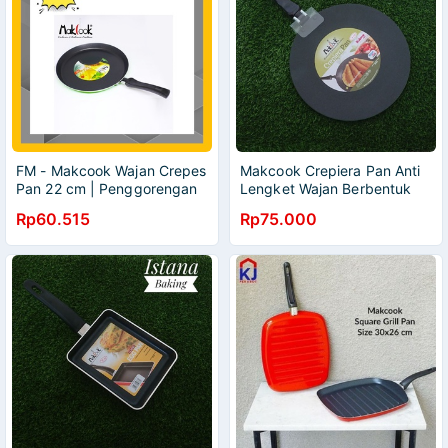
FM - Makcook Wajan Crepes
Makcook Crepiera Pan Anti
Pan 22 cm | Penggorengan
Lengket Wajan Berbentuk
Anti Lengket | Teflon
Ceper 24cm
Rp60.515
Rp75.000
Serbaguna