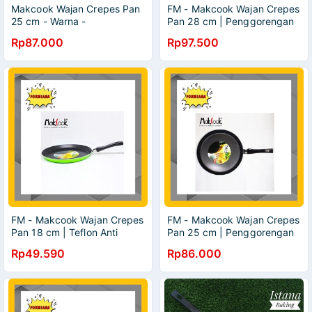
Makcook Wajan Crepes Pan
FM - Makcook Wajan Crepes
25 cm - Warna -
Pan 28 cm | Penggorengan
Penggorengan Anti Lengket
Anti Lengket | Teflon
Rp87.000
Rp97.500
Serbaguna
FM - Makcook Wajan Crepes
FM - Makcook Wajan Crepes
Pan 18 cm | Teflon Anti
Pan 25 cm | Penggorengan
Lengket Serbaguna
Anti Lengket Serbaguna
Rp49.590
Rp86.000