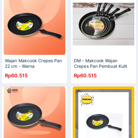
Wajan Makcook Crepes Pan
DM - Makcook Wajan
22 cm - Warna
Crepes Pan Pembuat Kulit
Lumpia Teflon Anti Lengket -
Rp60.515
Rp60.515
Warna