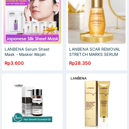
LANBENA Serum Sheet
LANBENA SCAR REMOVAL
Mask - Masker Wajah
STRETCH MARKS SERUM
Lanbena ORIGINAL
Penghilang Bekas Luka
Rp3.600
Rp28.350
Stretch Mark