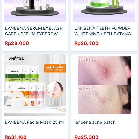
LANBENA SERUM EYELASH
LANBENA TEETH POWDER
CARE / SERUM EYEBROW
WHITENING / PEN BATANG
CARE 4ML (SERUM ALIS &
3ML ( PEMBERSIH KARANG
Rp28.000
Rp26.400
BULU MATA)
GIGI DAN GIGI KUNING )
LANBENA Facial Mask 25 ml
lanbena acne patch
Rp31.160
Rp25.000