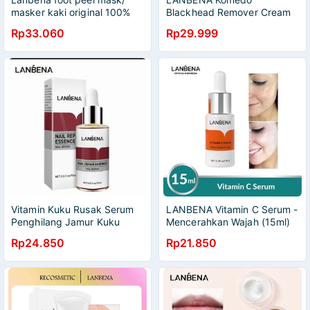
masker kaki original 100%
Blackhead Remover Cream
Krim - Nose Plants Pore
Rp33.060
Rp29.999
Strips 30g
Vitamin Kuku Rusak Serum
LANBENA Vitamin C Serum -
Penghilang Jamur Kuku
Mencerahkan Wajah (15ml)
Kutikula Lanbena Nail Repair
BPOM
Rp24.850
Rp21.850
Essence