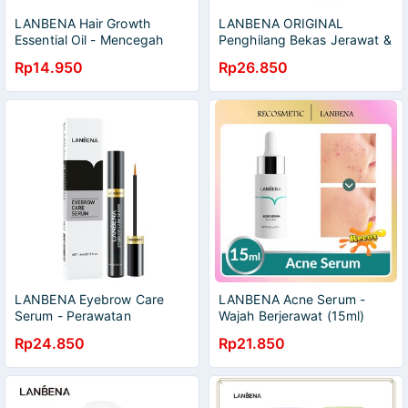
LANBENA Hair Growth
LANBENA ORIGINAL
Essential Oil - Mencegah
Penghilang Bekas Jerawat &
Kerontokan (20 ml) [BPOM]
Luka / TCM Scar and Acne
Rp14.950
Rp26.850
Mark Removal Gel
LANBENA Eyebrow Care
LANBENA Acne Serum -
Serum - Perawatan
Wajah Berjerawat (15ml)
Pemanjang Bulu Alis (4 ml)
Rp24.850
Rp21.850
[BPOM]