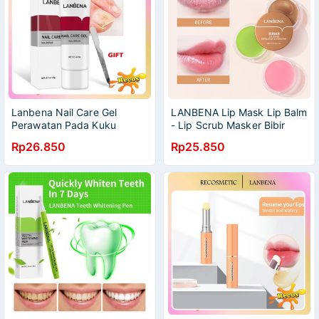
Lanbena Nail Care Gel
LANBENA Lip Mask Lip Balm
Perawatan Pada Kuku
- Lip Scrub Masker Bibir
Tangan dan Kaki
Melembabkan Repairing
Rp26.850
Rp25.850
Plumping Hydrating
Nourishing Perawatan
Pelembab Masker Bibir