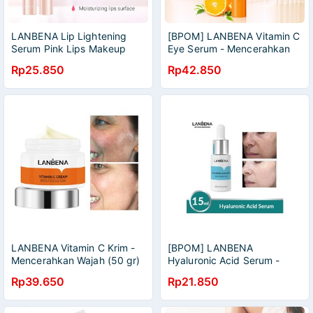
LANBENA Lip Lightening
[BPOM] LANBENA Vitamin C
Serum Pink Lips Makeup
Eye Serum - Mencerahkan
Beauty Reduce Melanin
(20 gr)
Rp25.850
Rp42.850
Glossy Mood Cosmetics 4 ml
LANBENA Vitamin C Krim -
[BPOM] LANBENA
Mencerahkan Wajah (50 gr)
Hyaluronic Acid Serum -
[BPOM]
Melembabkan (15 ml)
Rp39.650
Rp21.850