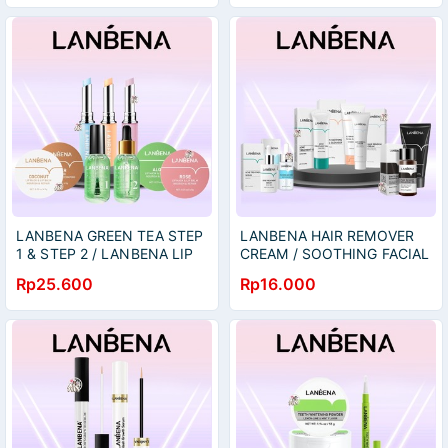
LANBENA GREEN TEA STEP
LANBENA HAIR REMOVER
1 & STEP 2 / LANBENA LIP
CREAM / SOOTHING FACIAL
MASK ALL VARIAN
CLEANSER / BLACKHEAD
Rp25.600
Rp16.000
CHARCOAL / SERUM ACID /
HAIR CARE / ACNE GEL /
ACNE SERUM