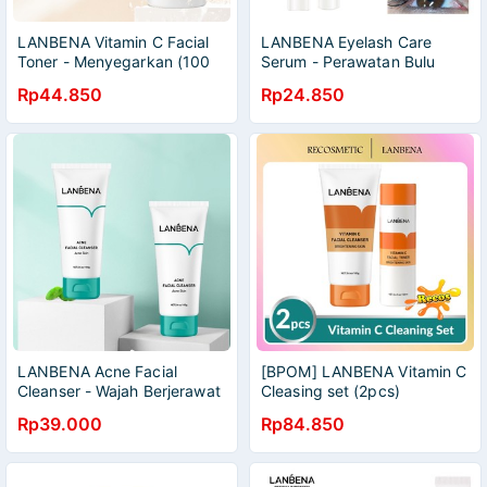
LANBENA Vitamin C Facial
LANBENA Eyelash Care
Toner - Menyegarkan (100
Serum - Perawatan Bulu
ml)[BPOM]
Mata (4 ml)[BPOM]
Rp44.850
Rp24.850
LANBENA Acne Facial
[BPOM] LANBENA Vitamin C
Cleanser - Wajah Berjerawat
Cleasing set (2pcs)
(100 gr) BPOM
Rp39.000
Rp84.850