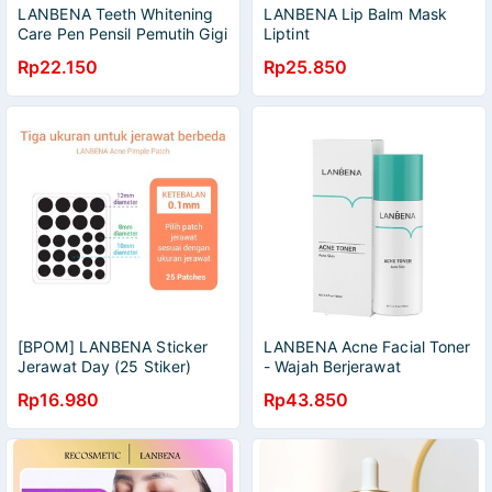
LANBENA Teeth Whitening
LANBENA Lip Balm Mask
Care Pen Pensil Pemutih Gigi
Liptint
Lemon-Lime Mint Flavor 3 ml
Rose/Orange/Hyaluronic
Rp22.150
Rp25.850
Acid -Melembabkan Alat
Pencerah Perawatan Bibir
Pelembab Tahan Lama
BPOM
[BPOM] LANBENA Sticker
LANBENA Acne Facial Toner
Jerawat Day (25 Stiker)
- Wajah Berjerawat
Melembabkan Mengobati
Rp16.980
Rp43.850
jerawat Pore Refining
Smoothing Serum Acne
[BPOM]