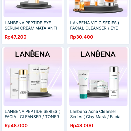
LANBENA PEPTIDE EYE
LANBENA VIT C SERIES (
SERUM CREAM MATA ANTI
FACIAL CLEANSER / EYE
AGING 20GR
SERUM / SERUM / FACIAL
Rp47.200
Rp30.400
TONER / CREAM )
LANBENA PEPTIDE SERIES (
Lanbena Acne Cleanser
FACIAL CLEANSER / TONER
Series ( Clay Mask / Facial
)
Cleanser / Facial Toner )
Rp48.000
Rp48.000