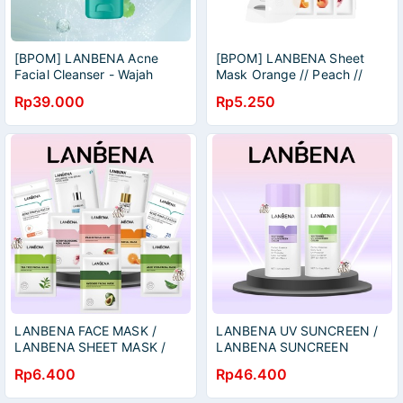
[BPOM] LANBENA Acne
[BPOM] LANBENA Sheet
Facial Cleanser - Wajah
Mask Orange // Peach //
Berjerawat (100 gr)
Avocado // Cherry Blossom
Rp39.000
Rp5.250
// Aloe Vera // Tea Tree //
Pore Treatment
LANBENA FACE MASK /
LANBENA UV SUNCREEN /
LANBENA SHEET MASK /
LANBENA SUNCREEN
LANBENA MASKER WAJAH /
CREAM 2 VARIAN
Rp6.400
Rp46.400
FACIAL MASK ALL VARIAN
25m