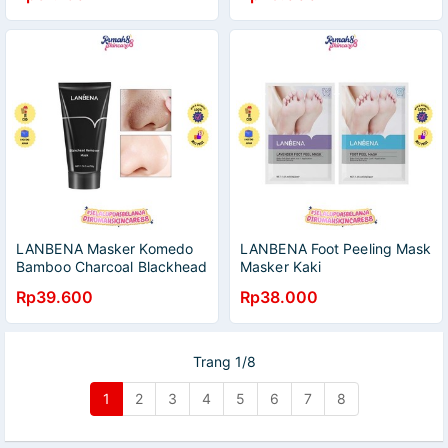
LANBENA Masker Komedo
LANBENA Foot Peeling Mask
Bamboo Charcoal Blackhead
Masker Kaki
Remover Peel Off Mask
Rp39.600
Rp38.000
Trang 1/8
1
2
3
4
5
6
7
8