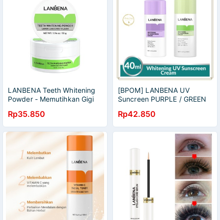
LANBENA Teeth Whitening
[BPOM] LANBENA UV
Powder - Memutihkan Gigi
Suncreen PURPLE / GREEN
(55 gr) BPOM
40ML
Rp35.850
Rp42.850