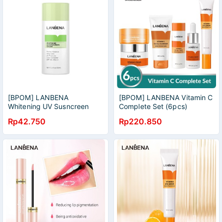
[BPOM] LANBENA
[BPOM] LANBENA Vitamin C
Whitening UV Susncreen
Complete Set (6pcs)
Cream Green -
Rp42.750
Rp220.850
Menyamarkan (40 ml)