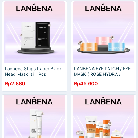
Lanbena Strips Paper Black
LANBENA EYE PATCH / EYE
Head Mask Isi 1 Pcs
MASK ( ROSE HYDRA /
HYALURONIC ACID / VIT C /
Rp2.880
Rp45.600
BLACK PEARL ) ISI 60 PC