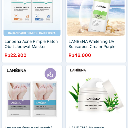
Lanbena Acne Pimple Patch
LANBENA Whitening UV
Obat Jerawat Masker
Sunscreen Cream Purple
Jerawat Penghilang Jerawat
SPF50+ - Sunblock
Rp22.900
Rp46.000
Stickers Invisble Stiker
Mencerahkan Body Sun
Perawatan Jerawat Oil
Protection Perawatan
Control
Kulit(40 ml)
Lanbena foot peel mask/
LANBENA Komedo