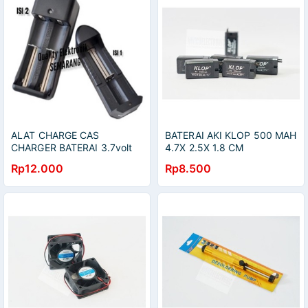
ALAT CHARGE CAS
BATERAI AKI KLOP 500 MAH
CHARGER BATERAI 3.7volt
4.7X 2.5X 1.8 CM
18650 isi 1pcs 2pcs SENTER
Rp12.000
Rp8.500
ZOOM COLOK LISTRIK