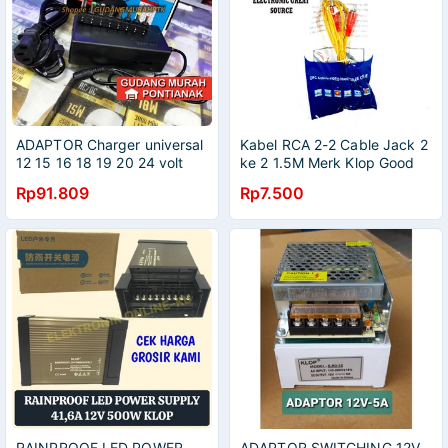
ADAPTOR Charger universal
Kabel RCA 2-2 Cable Jack 2
12 15 16 18 19 20 24 volt
ke 2 1.5M Merk Klop Good
NOTEBOOK POWER
Quality
Rp91.809
Rp7.500
LAPTOP POWER SUPPLY
MEREK KLOP BISA DI
SETTING
RAINPROOF LED POWER
ADAPTOR SWITCHING 12V-