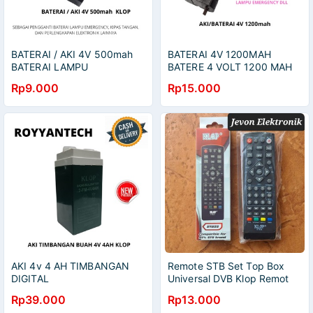
BATERAI / AKI 4V 500mah
BATERAI 4V 1200MAH
BATERAI LAMPU
BATERE 4 VOLT 1200 MAH
EMERGENCY 4 VOLT 500
AKI 4 V 1200 MAH KLOP
Rp9.000
Rp15.000
mah
AKI 4v 4 AH TIMBANGAN
Remote STB Set Top Box
DIGITAL
Universal DVB Klop Remot
Visat Venus Polytron
Rp39.000
Rp13.000
Evercoss Luby Matrix