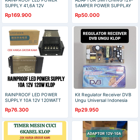
SUPPLY 41,6A 12V
5AMPER POWER SUPPLAY
500WATT KLOP
5A -12V
Rp169.900
Rp50.000
RAINPROOF LED POWER
Kit Regulator Receiver DVB
SUPPLY 10A 12V 120WATT
Ungu Universal Indonesia
KLOP
Rp76.300
Rp29.950