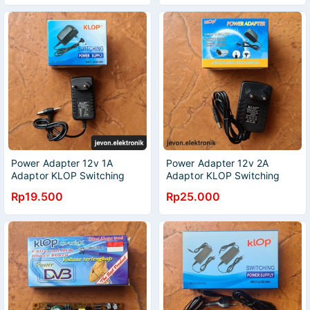
Skybox Rinrei Evinix Tanaka
Wellhome
Power Adapter 12v 1A
Power Adapter 12v 2A
Adaptor KLOP Switching
Adaptor KLOP Switching
Power Supply 12 v volt 1 A
Power Supply 12 volt 2
Rp19.500
Rp25.000
Ampere
ampere