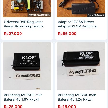
Universal DVB Regulator
Adaptor 12V 5A Power
Power Board Klop Matrix
Adapter KLOP Switching
Receiver Parabola
Supply 12 V Volt 5 A Ampere
Rp27.000
Rp55.000
Aki Kering 4V 1600 mAh
Aki Kering 4V 1200 mAh
Baterai 4V 1,6V PxLxT
Baterai 4V 1,2A PxLxT
(48mm x 20mm x 75mm)
(30mm x 20mm x 90mm)
Rp25.000
Rp15.000