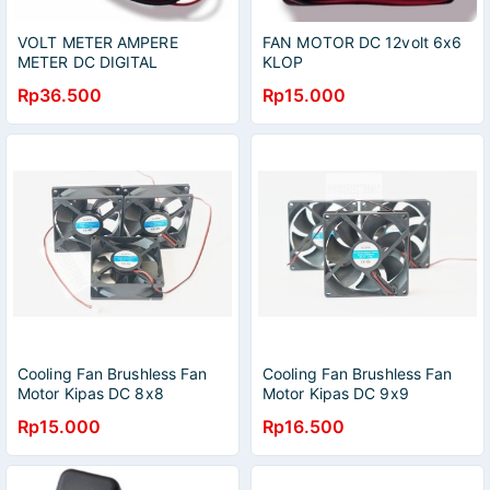
VOLT METER AMPERE
FAN MOTOR DC 12volt 6x6
METER DC DIGITAL
KLOP
DENGAN DISPLAY LED 7
Rp36.500
Rp15.000
segmen merk KLOP
Cooling Fan Brushless Fan
Cooling Fan Brushless Fan
Motor Kipas DC 8x8
Motor Kipas DC 9x9
Rp15.000
Rp16.500