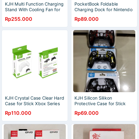
KJH Multi Function Charging
PocketBook Foldable
Stand With Cooling Fan for
Charging Dock for Nintendo
PS5 Disc & Didital KJH-P5-
Switch V1 / V2 / Oled / Lite
Rp255.000
Rp89.000
026
KJH Crystal Case Clear Hard
KJH Silicon Silikon
Case for Stick Xbox Series
Protective Case for Stick
S/X Controller
PS5 DualSense Controller
Rp110.000
Rp69.000