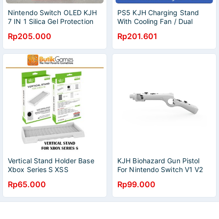
Nintendo Switch OLED KJH
PS5 KJH Charging Stand
7 IN 1 Silica Gel Protection
With Cooling Fan / Dual
Kit Case Casing
Charging Base stik PS5
Rp205.000
Rp201.601
Vertical Stand Holder Base
KJH Biohazard Gun Pistol
Xbox Series S XSS
For Nintendo Switch V1 V2
Oled Joy Con
Rp65.000
Rp99.000