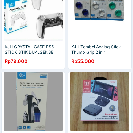
KJH CRYSTAL CASE PS5
KJH Tombol Analog Stick
STICK STIK DUALSENSE
Thumb Grip 2 in 1
CONTROLLER SHELL CLEAR
ThumbStick Cap for PS4
Rp79.000
Rp55.000
TRANSPARANT
PS5