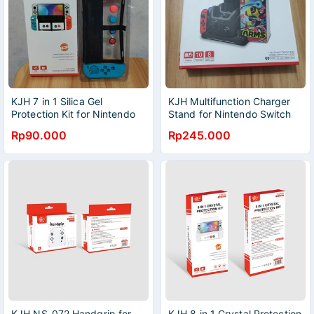
KJH 7 in 1 Silica Gel
KJH Multifunction Charger
Protection Kit for Nintendo
Stand for Nintendo Switch
Switch OLED NS-068
V1 V2 Oled Joy Con
Rp90.000
Rp245.000
KJH NS-072 Handgrip for
KJH 8 in 1 Crystal Protection