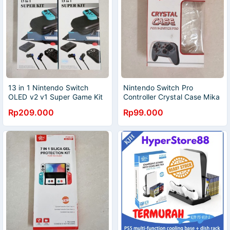
13 in 1 Nintendo Switch
Nintendo Switch Pro
OLED v2 v1 Super Game Kit
Controller Crystal Case Mika
Casing Pouch Tas Bag
Casing Kjh Clear
Rp209.000
Rp99.000
Carrying Case Travel Screen
Protector OIVO