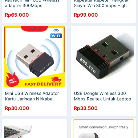
adapter 300Mbps
Sinyal Wifi 300mbps High
Speed Range Extender
Rp65.000
Rp99.000
Mini USB Wireless Adaptor
USB Dongle Wireless 300
Kartu Jaringan Nirkabel
Mbps Realtek Untuk Laptop
300Mbps 2.4G Realtek
PC
Rp30.000
Rp33.500
Penerima Signal Wifi Routing
Hotspot Komputer KexTech -
KXNA01BK