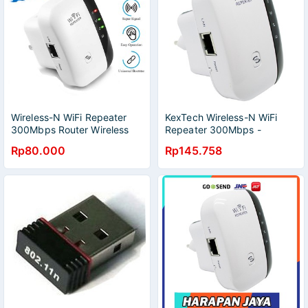
Wireless-N WiFi Repeater
KexTech Wireless-N WiFi
300Mbps Router Wireless
Repeater 300Mbps -
Access Point Penangkap
WL0189
Rp80.000
Rp145.758
Penyebar Sinyal Wifi