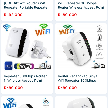
[COD]t&t Wifi Router / Wifi
WiFi Repeater 300Mbps
Repeater Portable Repeater
Router Wireless Access Point
Booster Signal 300Mbps
Penangkap Penyebar Sinyal
Rp92.000
Rp80.000
Wifi
Repeater 300Mbps Router
Router Penangkap Sinyal
N Wireless Access Point
Wifi Repeater 300Mbps
Penerima Penyebar Sinyal
Router Wireless Access Point
Rp80.000
Rp80.000
Wifi Portable