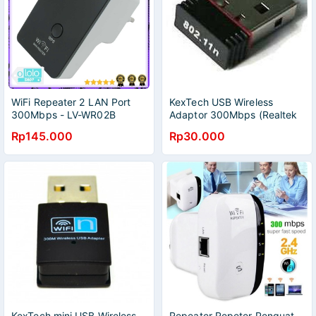
WiFi Repeater 2 LAN Port
KexTech USB Wireless
300Mbps - LV-WR02B
Adaptor 300Mbps (Realtek
[Hitam]
RTL8188) - LV-UW03
Rp145.000
Rp30.000
KexTech mini USB Wireless
Repeater Repeter Penguat