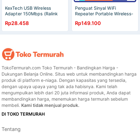
KexTech USB Wireless
Penguat Sinyal WiFi
Adapter 150Mbps (Ralink
Repeater Portable Wireless-
RT7601) - WUL150
N 300Mbps KexTech -
Rp28.458
Rp149.100
WL0189
TokoTermurah.com Toko Termurah - Bandingkan Harga -
Dukungan Belanja Online. Situs web untuk membandingkan harga
produk di platform e-niaga. Dengan kapasitas yang tersedia,
dengan upaya upaya yang tak ada habisnya. Kami telah
mengumpulkan lebih dari 20 juta informasi produk, Anda dapat
membandingkan harga, menemukan harga termurah sebelum
membeli.
Kami tidak menjual produk.
DI TOKO TERMURAH
Tentang