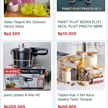
Gelas Teapot Set (Satuan)
PAKET PLUIT BESAR PLUIT
Hanya Gelas
KECIL PLUIT PRESTO MERK
MAXIM HC UMUM
Rp2.500
Rp10.000
panci presto 8-liter HC
Toples Kue 3 Set Kaca
Sealed Tank/ Tempat
Cemilan Tutup Kayu
Rp205.000
Rp56.900