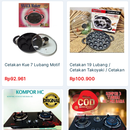
Cetakan Kue 7 Lubang Motif
Cetakan 19 Lubang /
Cetakan Takoyaki / Cetakan
Takoyaki 19 Lubang HC /
Rp92.961
Rp100.900
Cetakan 19H / Cetakan Kue
Cubit