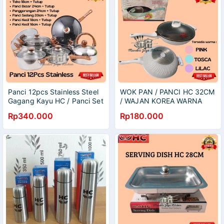
Panci 12pcs Stainless Steel
WOK PAN / PANCI HC 32CM
Gagang Kayu HC / Panci Set
/ WAJAN KOREA WARNA
Stainless Tebal / Panci HC
PASTEL
Rp340.000
Rp180.000
12pcs Stainless Steel