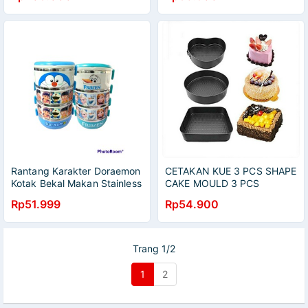
Rantang Karakter Doraemon
CETAKAN KUE 3 PCS SHAPE
Kotak Bekal Makan Stainless
CAKE MOULD 3 PCS
Anak
MOULD LOYANG BONGKAR
Rp51.999
Rp54.900
PASANG
Trang 1/2
1
2