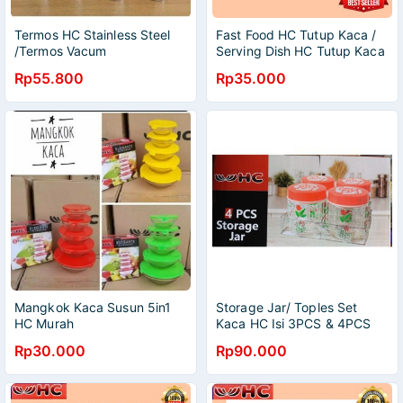
Termos HC Stainless Steel
Fast Food HC Tutup Kaca /
/Termos Vacum
Serving Dish HC Tutup Kaca
/350ml/500ml/750ml/1000ml
/ Prasmanan Kotak Tutup
Rp55.800
Rp35.000
Kaca HC
Mangkok Kaca Susun 5in1
Storage Jar/ Toples Set
HC Murah
Kaca HC Isi 3PCS & 4PCS
Pcs
Rp30.000
Rp90.000