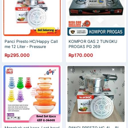
Panci Presto HC/Happy Call
KOMPOR GAS 2 TUNGKU
me 12 Liter - Pressure
PROGAS PG 269
Cooker Stainless 12 Liter
C/KOMPOR GAS TEFLON
Rp295.000
Rp170.000
Murah Berkulitas
TAHAN KARAT MURAH
DESAIN ELEGAN
Mangkok set kaca / set bowl
PANCI PRESTO HC 4L - 8L -