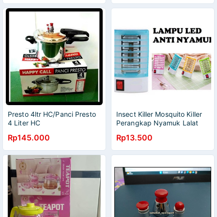
Presto 4ltr HC/Panci Presto
Insect Killer Mosquito Killer
4 Liter HC
Perangkap Nyamuk Lalat
serangga, Lampu anti
Rp145.000
Rp13.500
nyamuk LP-N777