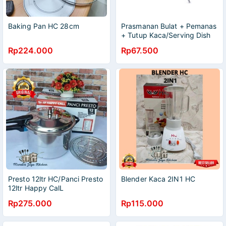
Baking Pan HC 28cm
Prasmanan Bulat + Pemanas
+ Tutup Kaca/Serving Dish
Bowl
Rp224.000
Rp67.500
Presto 12ltr HC/Panci Presto
Blender Kaca 2IN1 HC
12ltr Happy CalL
Rp275.000
Rp115.000