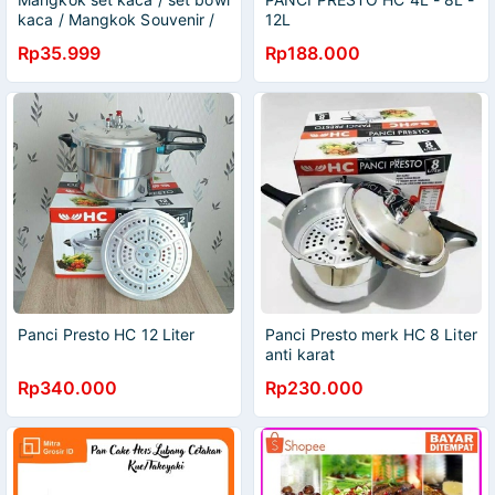
kaca / Mangkok Souvenir /
12L
Bowl Kaca Set
Rp35.999
Rp188.000
Panci Presto HC 12 Liter
Panci Presto merk HC 8 Liter
anti karat
Rp340.000
Rp230.000