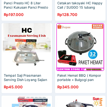
Panci Presto HC 8 Liter
Cetakan takoyaki HC Happy
Panci Kukusan Panci Presto
Call / SUGGO 15 lubang
HC 8 Liter Panci 8 Liter
cekung anti lengket
Rp197.000
Rp128.700
Tempat Saji Prasmanan
Paket Hemat BBQ ( Kompor
Serving Dish Loyang Sajian
portable + Bulgogi pan
Prasmanan Fast Food Dish
32cm)Alat Panggang
Rp45.000
Rp345.000