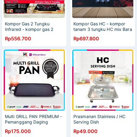
Kompor Gas 2 Tungku
Kompor Gas HC - kompor
Infrared - kompor gas 2
tanam 3 tungku HC mix Bara
tungku tanam kaca HC -
- Kompor 3 tungku mix bara
Rp556.700
Rp697.800
Kompor Tanam HC 2 Tungku
- Kompor HC MIX BARA
Mix Bara
Multi GRILL PAN PREMIUM -
Prasmanan Stainless / HC
Pemanggang Daging
Serving Dish
Serbaguna High Quality
Rp175.000
Rp49.000