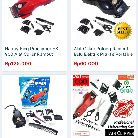
Happy King Proclipper HK-
Alat Cukur Potong Rambut
900 Alat Cukur Rambut
Bulu Elektrik Praktis Portable
Untuk Hasil Potongan Yang
Rp125.000
Rp60.000
Terbaik