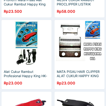
Cukur Rambut Happy King
PROCLIPPER LISTRIK
HK Berkualitas
HAPPYKING HK-900
Rp23.500
Rp58.000
DILENGKAPI MATA PISAU
SUPER TAJAM
Alat Cukur Rambut
MATA PISAU HAIR CLIPPER
Profesional Happy King HK-
ALAT CUKUR HAPPY KING
900
Rp23.000
Rp23.000