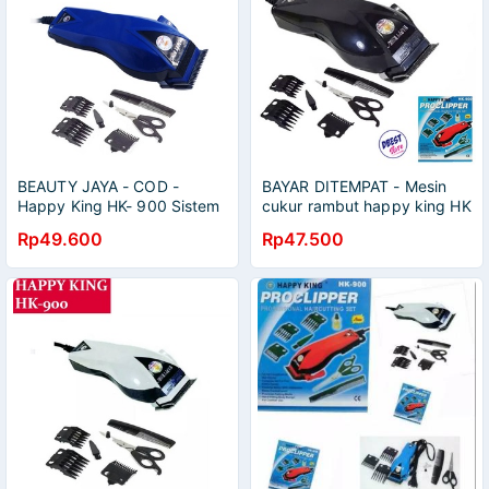
BEAUTY JAYA - COD -
BAYAR DITEMPAT - Mesin
Happy King HK- 900 Sistem
cukur rambut happy king HK
Charger Mesin Cukur Listrik
900 - Alat Cukur HK-900
Rp49.600
Rp47.500
Potong Rambut Kumis
Jenggot