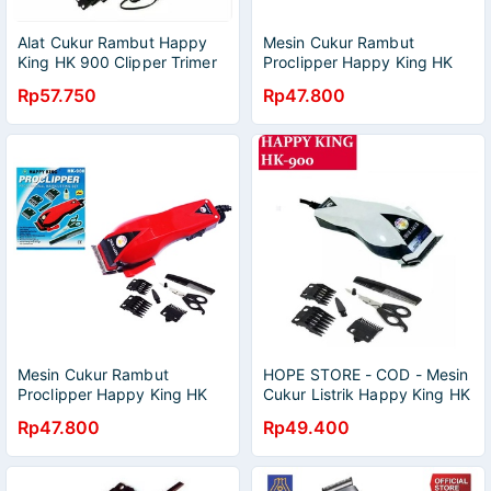
Alat Cukur Rambut Happy
Mesin Cukur Rambut
King HK 900 Clipper Trimer
Proclipper Happy King HK
Murah
900
Rp57.750
Rp47.800
Mesin Cukur Rambut
HOPE STORE - COD - Mesin
Proclipper Happy King HK
Cukur Listrik Happy King HK
900 / Alat Cukur Rambut
900 Sistem Charger - Alat
Rp47.800
Rp49.400
Elektrik Happyking ( Box
Cukur Potong Rambut
Biru )
Jenggot Kumis