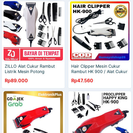
ZILLO Alat Cukur Rambut
Hair Clipper Mesin Cukur
Listrik Mesin Potong
Rambut HK 900 / Alat Cukur
Pencukur Rambut Set Dan
Rambut Happy King HK 900
Rp89.000
Rp47.560
Gunting Sasak 3in1 Paket
Cukur Rambut Original