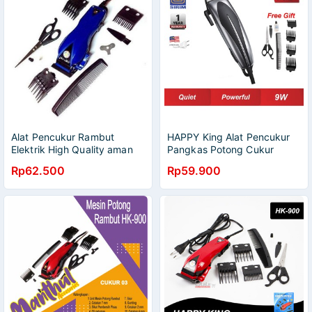
Alat Pencukur Rambut
HAPPY King Alat Pencukur
Elektrik High Quality aman
Pangkas Potong Cukur
dan nyaman untuk bayi dan
Listrik Rambut Professional
Rp62.500
Rp59.900
dewasa alat pencukur
Hair Clipper Trimmer
elektrik HAPPY KING