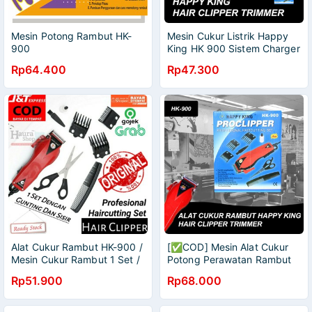
Mesin Potong Rambut HK-
Mesin Cukur Listrik Happy
900
King HK 900 Sistem Charger
Alat Cukur Potong Rambut
Rp64.400
Rp47.300
Jenggot Kumis
Alat Cukur Rambut HK-900 /
[✅COD] Mesin Alat Cukur
Mesin Cukur Rambut 1 Set /
Potong Perawatan Rambut
Happy King Proclipper HK-
Jenggot Kumis Happy King
Rp51.900
Rp68.000
900
HK 900 Listrik Elektrik
Original