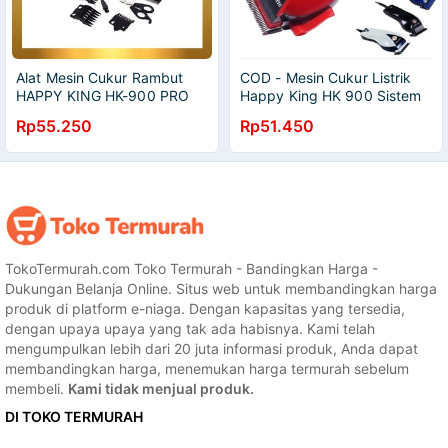
Alat Mesin Cukur Rambut
COD - Mesin Cukur Listrik
HAPPY KING HK-900 PRO
Happy King HK 900 Sistem
Clipper
Charger - Alat Cukur Potong
Rp55.250
Rp51.450
Rambut Jenggot Kumis
TokoTermurah.com Toko Termurah - Bandingkan Harga -
Dukungan Belanja Online. Situs web untuk membandingkan harga
produk di platform e-niaga. Dengan kapasitas yang tersedia,
dengan upaya upaya yang tak ada habisnya. Kami telah
mengumpulkan lebih dari 20 juta informasi produk, Anda dapat
membandingkan harga, menemukan harga termurah sebelum
membeli.
Kami tidak menjual produk.
DI TOKO TERMURAH