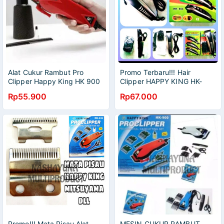
Alat Cukur Rambut Pro
Promo Terbaru!!! Hair
Clipper Happy King HK 900
Clipper HAPPY KING HK-
801/802/803 alat cukur
Rp55.900
Rp67.000
rambut Full Pisau Stainless
Steel/Random
Promo!!! Mata Pisau Alat
MESIN CUKUR RAMBUT