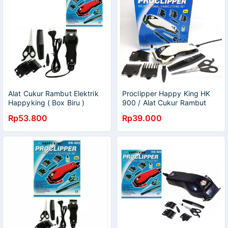
Alat Cukur Rambut Elektrik
Proclipper Happy King HK
Happyking ( Box Biru )
900 / Alat Cukur Rambut
Happyking HK-900 / Mesin
Rp53.800
Rp39.000
Cukur HK900