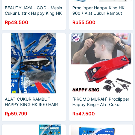
BEAUTY JAYA - COD - Mesin
Proclipper Happy King HK
Cukur Listrik Happy King HK
900 / Alat Cukur Rambut
900 Sistem Charger - Alat
Happyking HK-900 / Mesin
Rp49.500
Rp55.500
Cukur Potong Rambut
Cukur HK900 (Box Biru)
Jenggot Kumis
ALAT CUKUR RAMBUT
[PROMO MURAH] Proclipper
HAPPY KING HK 900 HAIR
Happy King - Alat Cukur
CLIPPER TRIMMER MURAH
Rambut - Mesin Cukur HK-
Rp59.799
Rp47.500
900