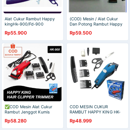
Alat Cukur Rambut Happy
(COD) Mesin / Alat Cukur
kingHk-900/Fd-900
Dan Potong Rambut Happy
procliper Professional /Alat
King
Rp55.900
Rp59.500
cukur rambut hk original
✅COD Mesin Alat Cukur
COD MESIN CUKUR
Rambut Jenggot Kumis
RAMBUT HAPPY KING HK-
Elektrik Proclipper Happy
900 / ALAT CUKUR RAMBUT
Rp58.280
Rp48.999
King HK-90 Original
HAIR CLIPPER HAPPY KING
HK-900