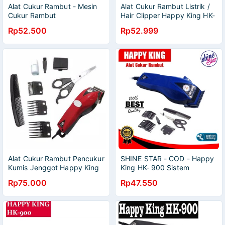
Alat Cukur Rambut - Mesin
Alat Cukur Rambut Listrik /
Cukur Rambut
Hair Clipper Happy King HK-
900
Rp52.500
Rp52.999
Alat Cukur Rambut Pencukur
SHINE STAR - COD - Happy
Kumis Jenggot Happy King
King HK- 900 Sistem
Mesin Cukur Proclipper HK
Charger Mesin Cukur Listrik
Rp75.000
Rp47.550
900 Murah
Potong Rambut Kumis
Jenggot