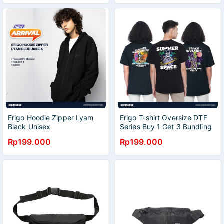
Erigo Hoodie Zipper Lyam
Erigo T-shirt Oversize DTF
Black Unisex
Series Buy 1 Get 3 Bundling
3 Vol 3 | Renaud Black, Teon
Rp199.000
Rp199.000
Black, Trevord Black