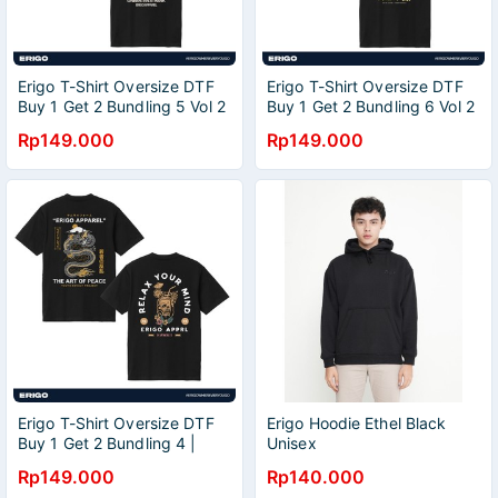
Erigo T-Shirt Oversize DTF
Erigo T-Shirt Oversize DTF
Buy 1 Get 2 Bundling 5 Vol 2
Buy 1 Get 2 Bundling 6 Vol 2
| Sairo Black & Saigourou
| Sakuto Black & Sanpaku
Rp149.000
Rp149.000
Black
Black
Erigo T-Shirt Oversize DTF
Erigo Hoodie Ethel Black
Buy 1 Get 2 Bundling 4 |
Unisex
Emari Black, Eizan Black Vol
Rp149.000
Rp140.000
1