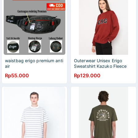
waistbag erigo premium anti
Outerwear Unisex Erigo
air
Sweatshirt Kazuko Fleece
Maroon Original
Rp55.000
Rp129.000