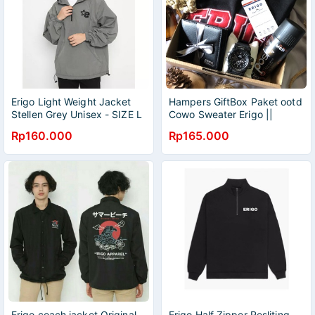
Erigo Light Weight Jacket
Hampers GiftBox Paket ootd
Stellen Grey Unisex - SIZE L
Cowo Sweater Erigo ||
Hadiah kado ulangtahun
Rp160.000
Rp165.000
wisuda anniversarry
Erigo coach jacket Original
Erigo Half Zipper Resliting