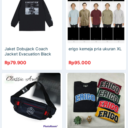
Jaket Dobujack Coach
erigo kemeja pria ukuran XL
Jacket Evacuation Black
Jaket Dobujack Premium
Rp79.900
Rp95.000
Terbaru