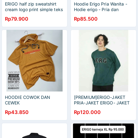
ERIGO half zip sweatshirt
Hoodie Erigo Pria Wanita -
cream logo print simple teks
Hodie erigo - Pria dan
| jaket erigo murah | erigo
Wanita
Rp79.900
Rp85.500
sweater kekinian terbaru
bahan premium
HOODIE COWOK DAN
[PREMIUM]ERIGO-JAKET
CEWEK
PRIA-JAKET ERIGO- JAKET
ORIGINAL -JAKET REAL PIC
Rp43.850
Rp120.000
- SWEATER ERIGO-ERIGO
ORIGINAL