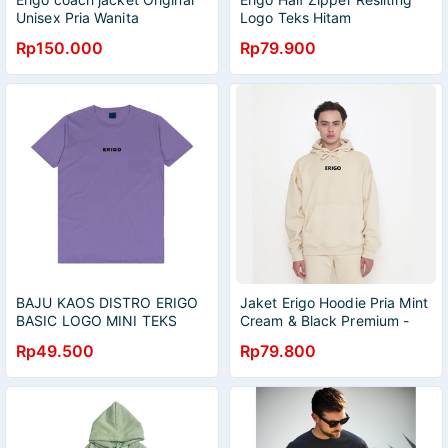
Unisex Pria Wanita
Logo Teks Hitam
Rp150.000
Rp79.900
BAJU KAOS DISTRO ERIGO
Jaket Erigo Hoodie Pria Mint
BASIC LOGO MINI TEKS
Cream & Black Premium -
LILAC
Sweater Erigo - Jaket Erigo -
Rp49.500
Rp79.800
Crewneck Erigo