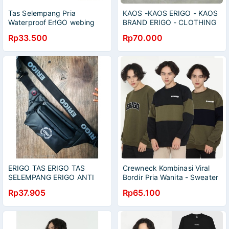
Tas Selempang Pria
KAOS -KAOS ERIGO - KAOS
Waterproof Er!GO webing
BRAND ERIGO - CLOTHING
merah Tas Pria Distro anti air
- KAOS - COD - SIAP KIRIM
Rp33.500
Rp70.000
murah berkualitas
ERIGO TAS ERIGO TAS
Crewneck Kombinasi Viral
SELEMPANG ERIGO ANTI
Bordir Pria Wanita - Sweater
AIR
bordir pria wanita
Rp37.905
Rp65.100