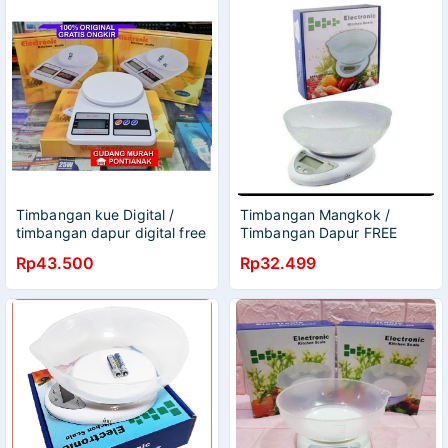
Timbangan kue Digital /
Timbangan Mangkok /
timbangan dapur digital free
Timbangan Dapur FREE
bubble wrap
Batrai / Electric Kitchen
Rp43.500
Rp32.499
Scale