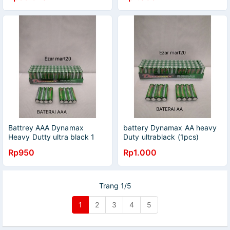
Battrey AAA Dynamax
battery Dynamax AA heavy
Heavy Dutty ultra black 1
Duty ultrablack (1pcs)
pcs
Rp950
Rp1.000
Trang 1/5
1
2
3
4
5