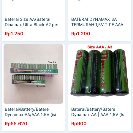
Baterai Size AA/Baterai
BATERAI DYNAMAX 3A
Dinamax Ultra Black A2 per
TERMURAH 1,5V TIPE AAA
1 pcs
BATRE A3 DINAMAX
Rp1.250
Rp1.200
BATEREI AAA
Baterai/Battery/Batere
Baterai/Battery/Batere
Dynamax AA/AAA 1.5V (isi
Dynamax AA | AAA 1,5V (Isi
60 pcs)
1 Pcs) - MS
Rp55.620
Rp900