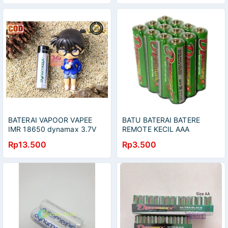
BATERAI VAPOOR VAPEE
BATU BATERAI BATERE
IMR 18650 dynamax 3.7V
REMOTE KECIL AAA
KUALITAS AUTHENTIC
Rp13.500
Rp3.500
BATERAI 3000mAh HARGA 1
PCS