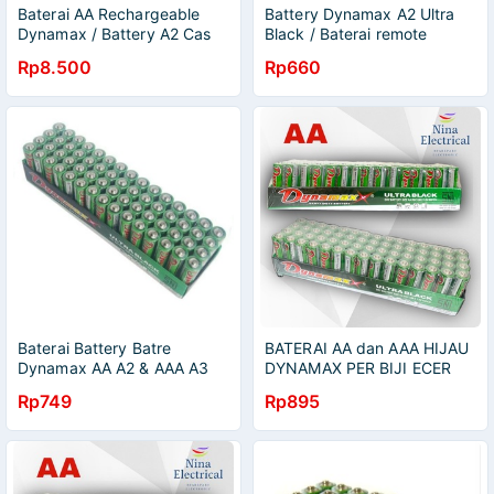
Baterai AA Rechargeable
Battery Dynamax A2 Ultra
Dynamax / Battery A2 Cas
Black / Baterai remote
Ulang
control / batrai mainan
Rp8.500
Rp660
/Dynamax Baterai 1 Pcs
Baterai Battery Batre
BATERAI AA dan AAA HIJAU
Dynamax AA A2 & AAA A3
DYNAMAX PER BIJI ECER
Original 100%
Rp749
Rp895