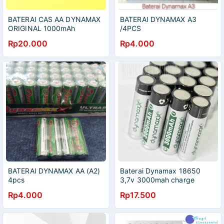
BATERAI CAS AA DYNAMAX
BATERAI DYNAMAX A3
ORIGINAL 1000mAh
/4PCS
1.2VOLT RECHARGEABLE
Rp20.000
Rp4.000
BATTERY
BATERAI DYNAMAX AA (A2)
Baterai Dynamax 18650
4pcs
3,7v 3000mah charge
Rp4.000
Rp17.500