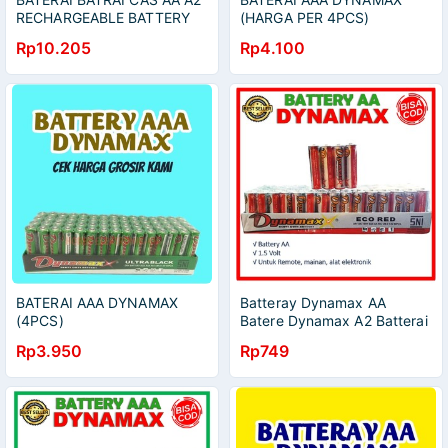
RECHARGEABLE BATTERY
(HARGA PER 4PCS)
DYNAMAX CHARGE ULANG
Rp10.205
Rp4.100
CAS ULANG
BATERAI AAA DYNAMAX
Batteray Dynamax AA
(4PCS)
Batere Dynamax A2 Batterai
Dynamax AA Baterai
Rp3.950
Rp749
Dynamax AA