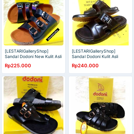
[LESTARIGalleryShop]
[LESTARIGalleryShop]
Sandal Dodoni New Kulit Asli
Sandal Dodoni Kulit Asli
Tali 3 [COD MEDAN] STOK
[COD MEDAN] STOK BARU
Rp225.000
Rp240.000
BARU