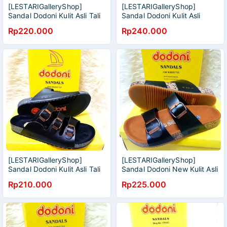
[LESTARIGalleryShop]
[LESTARIGalleryShop]
Sandal Dodoni Kulit Asli Tali
Sandal Dodoni Kulit Asli
Jepit [COD MEDAN] STOK
[COD MEDAN] STOK BARU
Rp220.000
Rp240.000
BARU
[LESTARIGalleryShop]
[LESTARIGalleryShop]
Sandal Dodoni Kulit Asli Tali
Sandal Dodoni New Kulit Asli
3 [COD MEDAN] STOK
Tali 2 [COD MEDAN] STOK
Rp210.000
Rp225.000
BARU
BARU