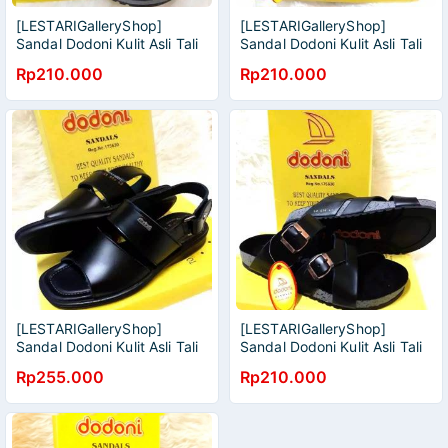
[LESTARIGalleryShop]
[LESTARIGalleryShop]
Sandal Dodoni Kulit Asli Tali
Sandal Dodoni Kulit Asli Tali
Jempol [COD MEDAN] STOK
4 [COD MEDAN] STOK
Rp210.000
Rp210.000
BARU
BARU
[LESTARIGalleryShop]
[LESTARIGalleryShop]
Sandal Dodoni Kulit Asli Tali
Sandal Dodoni Kulit Asli Tali
BELAKANG [COD MEDAN]
Silang [COD MEDAN] STOK
Rp255.000
Rp210.000
STOK BARU
BARU