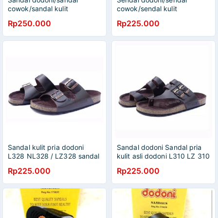
cowok/sandal kulit
cowok/sendal kulit
Rp250.000
Rp225.000
Sandal kulit pria dodoni
Sandal dodoni Sandal pria
L328 NL328 / LZ328 sandal
kulit asli dodoni L310 LZ 310
dodoni sandal slip on casual
/ NL 310
Rp225.000
Rp225.000
pria