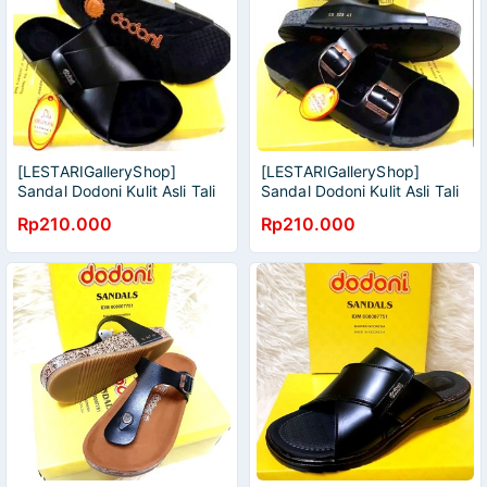
[LESTARIGalleryShop]
[LESTARIGalleryShop]
Sandal Dodoni Kulit Asli Tali
Sandal Dodoni Kulit Asli Tali
Kurung [COD MEDAN] STOK
2 [COD MEDAN] STOK
Rp210.000
Rp210.000
BARU
BARU