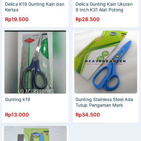
Delica K19 Gunting Kain dan
Delica Gunting Kain Ukuran
Kertas
9 Inch K31 Alat Potong
Bahan Kain Tajam Untuk
Rp19.500
Rp28.500
Menjahit
Gunting k19
Gunting Stainless Steel Ada
Tutup Pengaman Merk
Delica 8 inch
Rp13.000
Rp34.500