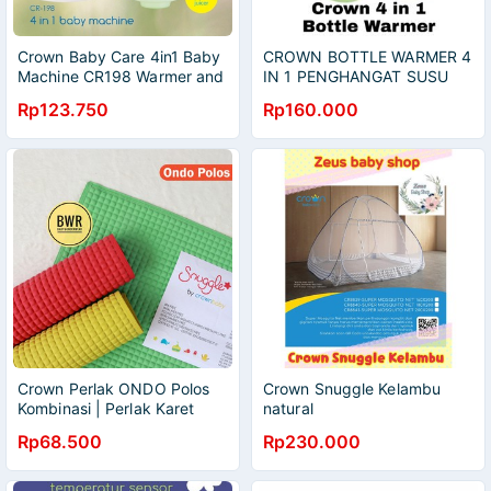
Crown Baby Care 4in1 Baby
CROWN BOTTLE WARMER 4
Machine CR198 Warmer and
IN 1 PENGHANGAT SUSU
Sterilizer Steril Botol Susu
Rp123.750
Rp160.000
Bayi
Crown Perlak ONDO Polos
Crown Snuggle Kelambu
Kombinasi | Perlak Karet
natural
Snuggle [ V ]
Rp68.500
Rp230.000