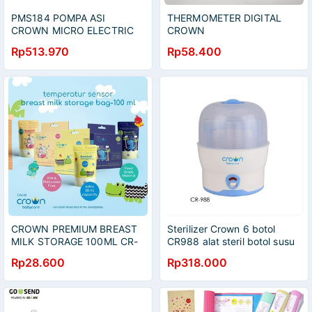
PMS184 POMPA ASI
THERMOMETER DIGITAL
CROWN MICRO ELECTRIC
CROWN
DOUBLE BREAST PUMP
Rp513.970
Rp58.400
CR5338
CROWN PREMIUM BREAST
Sterilizer Crown 6 botol
MILK STORAGE 100ML CR-
CR988 alat steril botol susu
6138
bayi
Rp28.600
Rp318.000