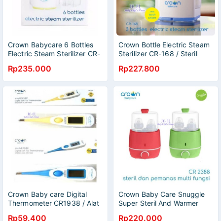
Crown Babycare 6 Bottles
Crown Bottle Electric Steam
Electric Steam Sterilizer CR-
Sterilizer CR-168 / Steril
088 / Pensteril Botol Bayi CR
Crown 3 botol susu
Rp235.000
Rp227.800
- 088
Crown Baby care Digital
Crown Baby Care Snuggle
Thermometer CR1938 / Alat
Super Steril And Warmer
Pengukur Suhu Temperatur
Combo Cr-2388
Rp59.400
Rp220.000
Tubuh