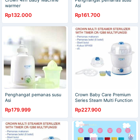
warmer
Asi
Rp132.000
Rp161.700
Penghangat pemanas susu
Crown Baby Care Premium
Asi
Series Steam Multi Function
with auto Timer /Multi
Rp179.999
Rp227.900
FungsiCR-1288 (Garansi)s1