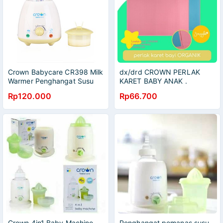
Crown Babycare CR398 Milk
dx/drd CROWN PERLAK
Warmer Penghangat Susu
KARET BABY ANAK .
Rp120.000
Rp66.700
Crown 4in1 Baby Machine
Penghangat pemanas susu