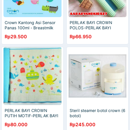
Crown Kantong Asi Sensor
PERLAK BAYI CROWN
Panas 100ml - Breastmilk
POLOS-PERLAK BAYI
Storage
CROWN BABYCARE POLOS
Rp29.500
Rp66.950
FULL WARNA-PERLAK BAYI
POLOS BERKUALITAS
PERLAK BAYI CROWN
Steril steamer botol crown (6
PUTIH MOTIF-PERLAK BAYI
botol)
AIR CROWN MOTIF-PERLAK
Rp80.000
Rp245.000
BAYI CROWN BABY-PERLAK