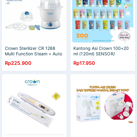
Crown Sterilizer CR 1288
Kantong Asi Crown 100+20
Multi Function Steam + Auto
ml (120ml) SENSOR/
Timer / Steril Botol
Breastmilk Storage
Rp225.900
Rp17.950
Multifungsi CR 1288 promo
s1