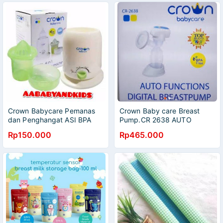
Crown Babycare Pemanas
Crown Baby care Breast
dan Penghangat ASI BPA
Pump.CR 2638 AUTO
FREE- Warmer 4 in 1
FUNCTION DIGITAL
Rp150.000
Rp465.000
Machine BPA FREE