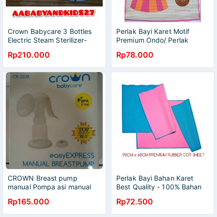
Crown Babycare 3 Bottles
Perlak Bayi Karet Motif
Electric Steam Sterilizer-
Premium Ondo/ Perlak
Steril Crown Isi 3 Botol BPA
Snuggle By Crown Baby
Rp210.000
Rp78.000
FREE
CROWN Breast pump
Perlak Bayi Bahan Karet
manual Pompa asi manual
Best Quality - 100% Bahan
Karet Asli - Perlak Bayi Karet
Rp165.000
Rp72.500
Asli