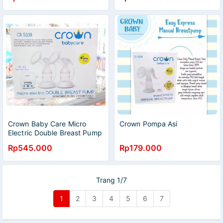
Crown Baby Care Micro
Crown Pompa Asi
Electric Double Breast Pump
CR 5338 / Breast Pump
Rp545.000
Rp179.000
Electric Crown CR 5338
Trang 1/7
1
2
3
4
5
6
7