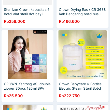
Sterilizer Crown kapasitas 6
Crown Drying Rack CR 3638
botol alat steril dot bayi
Rak Pengering botol susu
Makassar CR088
bayi dengan tutup Makassar
Rp258.000
Rp166.600
CROWN Kantong ASI double
Crown Babycare 6 Bottles
zipper 30pcs 120ml BPA
Electric Steam Steril Botol
FREE
Susu Bayi CR-088 CR088
Rp25.500
Rp222.750