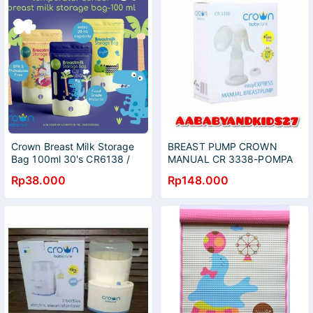
Crown Breast Milk Storage
BREAST PUMP CROWN
Bag 100ml 30's CR6138 /
MANUAL CR 3338-POMPA
Kantong Asi
ASI CROWN MANUAL-EASY
Rp38.000
Rp148.000
EXPRESS MANUAL
BREASTPUMP