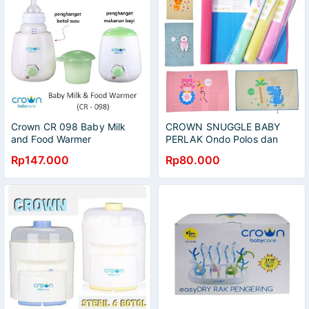
Crown CR 098 Baby Milk
CROWN SNUGGLE BABY
and Food Warmer
PERLAK Ondo Polos dan
Penghangat Susu, ASI,
Motif Karet 90 x 60 cm
Rp147.000
Rp80.000
Makanan Bayi Makassar
Perlak Bayi Karet