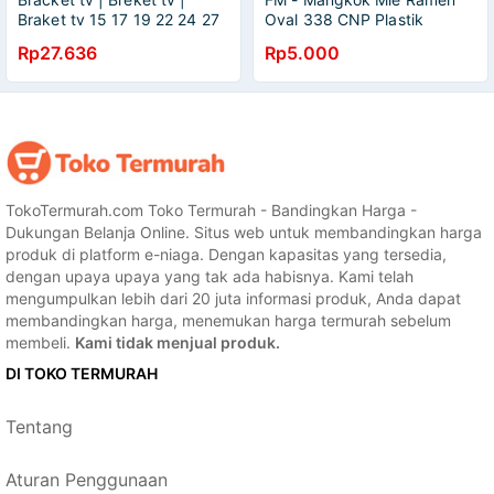
Braket tv 15 17 19 22 24 27
Oval 338 CNP Plastik
32 inci, Bracket TV 1.3m
Rp27.636
Rp5.000
Thick 200 x 200
TokoTermurah.com Toko Termurah - Bandingkan Harga -
Dukungan Belanja Online. Situs web untuk membandingkan harga
produk di platform e-niaga. Dengan kapasitas yang tersedia,
dengan upaya upaya yang tak ada habisnya. Kami telah
mengumpulkan lebih dari 20 juta informasi produk, Anda dapat
membandingkan harga, menemukan harga termurah sebelum
membeli.
Kami tidak menjual produk.
DI TOKO TERMURAH
Tentang
Aturan Penggunaan