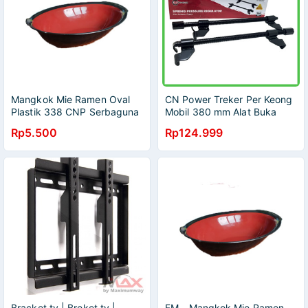
Mangkok Mie Ramen Oval
CN Power Treker Per Keong
Plastik 338 CNP Serbaguna
Mobil 380 mm Alat Buka
Pegas - Coil Spring
Rp5.500
Rp124.999
Compressor
Bracket tv | Breket tv |
FM - Mangkok Mie Ramen