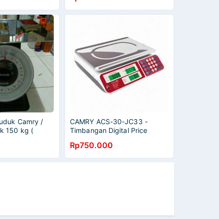
uduk Camry /
CAMRY ACS-30-JC33 -
 150 kg (
Timbangan Digital Price
 )
(Laundry, Buah, Paket)
Rp750.000