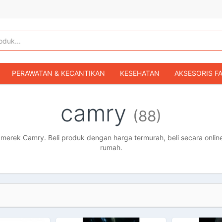
PERAWATAN & KECANTIKAN
KESEHATAN
AKSESORIS F
KOPER & TAS TRAVEL
TAS WANITA
SEPATU WANITA
camry
(88)
IBU & BAYI
FASHION BAYI & ANAK
GAMING & KONSOL
HOBI & KOLEKSI
MOBIL
SEPEDA MOTOR
BUKU & MA
erek Camry. Beli produk dengan harga termurah, beli secara online
rumah.