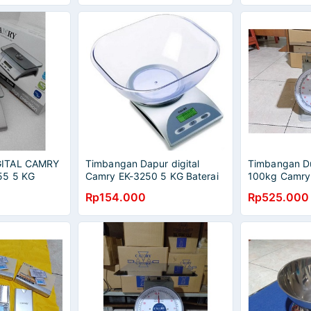
ITAL CAMRY
Timbangan Dapur digital
Timbangan D
55 5 KG
Camry EK-3250 5 KG Baterai
100kg Camry
RAI AAA
AAA Promo (WARNA
Rp154.000
Rp525.000
RANDOM)