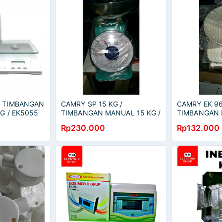
5 TIMBANGAN
CAMRY SP 15 KG /
CAMRY EK 9
KG / EK5055
TIMBANGAN MANUAL 15 KG /
TIMBANGAN 
SP15
SCALE / EK9
Rp230.000
Rp132.000