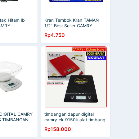
tak Hitam Ib
Kran Tembok Kran TAMAN
CAMRY
1/2" Best Seller CAMRY
Rp4.750
DIGITAL CAMRY
timbangan dapur digital
KG TIMBANGAN
camry ek-9150k alat timbang
RY EK-3650 5
kitchen scale
Rp158.000