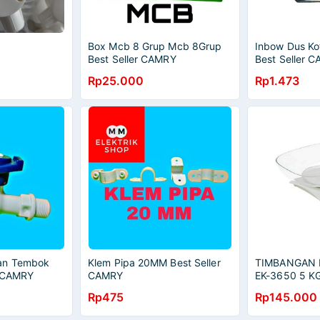
Box Mcb 8 Grup Mcb 8Grup
Inbow Dus Ko
Best Seller CAMRY
Best Seller 
Rp25.000
Rp1.473
an Tembok
Klem Pipa 20MM Best Seller
TIMBANGAN 
r CAMRY
CAMRY
EK-3650 5 
DIGITAL CAM
Rp475
Rp145.000
KG PROMO