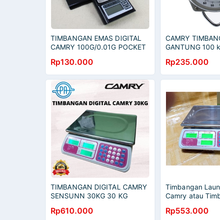
TIMBANGAN EMAS DIGITAL
CAMRY TIMBAN
CAMRY 100G/0.01G POCKET
GANTUNG 100 k
SCALE AKURAT
TIMBANG MANU
Rp130.000
Rp235.000
TIMBANGAN JA
TIMBANGAN DIGITAL CAMRY
Timbangan Laund
SENSUNN 30KG 30 KG
Camry atau Tim
TIMBANGAN BUAH SAYUR
Camry Digital 3
Rp610.000
Rp553.000