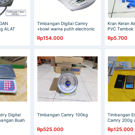
GAN
Timbangan Digital Camry
Kran Keran Ai
g ALAT
+bowl warna putih electronic
PVC Tembok E
AL
kitchen scale camry
Kualitas Bagu
Rp154.000
Rp5.700
RUM
ry Digital
Timbangan Camry 100kg
Timbangan Em
bangan Buah
Camry 200g 
0kg
Rp525.000
Rp125.000