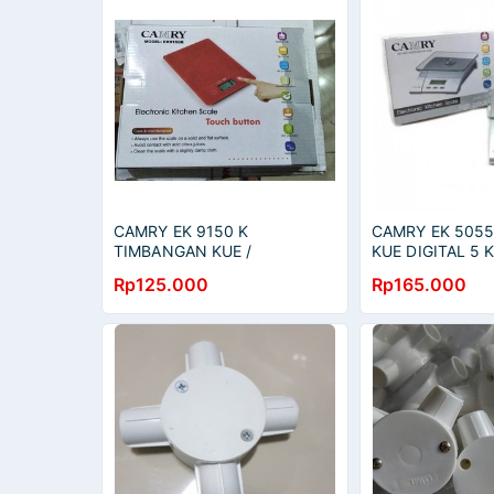
CAMRY EK 9150 K
CAMRY EK 505
TIMBANGAN KUE /
KUE DIGITAL 5 
ELECTRONIC KITCHEN
Rp125.000
Rp165.000
SCALE / EK9150K