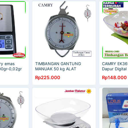
ry emas
TIMBANGAN GANTUNG
CAMRY EK36
200gr-0,02gr
MANUAK 50 kg ALAT
Dapur Digital
TIMBANG MANUAL
Timbangan D
Rp225.000
Rp148.000
TIMBANGAN JARUM ASLI
Scale