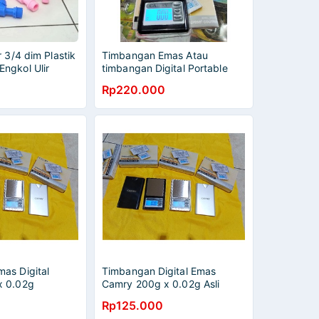
r 3/4 dim Plastik
Timbangan Emas Atau
ngkol Ulir
timbangan Digital Portable
s
Pocket camry Eha401
Rp220.000
as Digital
Timbangan Digital Emas
x 0.02g
Camry 200g x 0.02g Asli
camry
Rp125.000