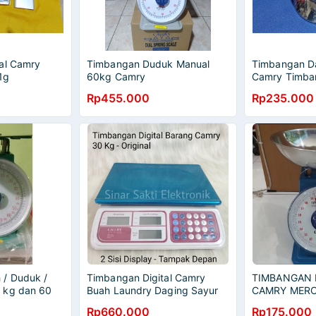
al Camry
Timbangan Duduk Manual
Timbangan Da
1g
60kg Camry
Camry Timba
Digital
Rp455.000
Rp235.000
 / Duduk /
Timbangan Digital Camry
TIMBANGAN
 kg dan 60
Buah Laundry Daging Sayur
CAMRY MERC
30kg 30 kg Duduk Barang
15KG 20KG 
Rp660.000
Rp175.000
Original Malang
BUAH LAUN