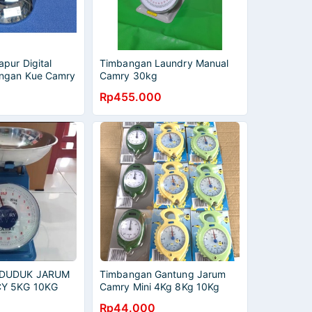
pur Digital
Timbangan Laundry Manual
ngan Kue Camry
Camry 30kg
Rp455.000
 DUDUK JARUM
Timbangan Gantung Jarum
Y 5KG 10KG
Camry Mini 4Kg 8Kg 10Kg
TIMBANGAN
4Kilo 8Kilo 10Kilo Portable
Rp44.000
DRY