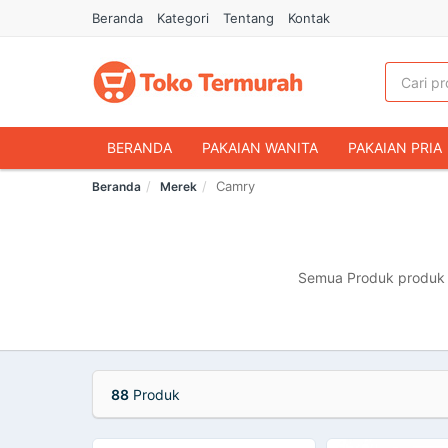
Beranda
Kategori
Tentang
Kontak
BERANDA
PAKAIAN WANITA
PAKAIAN PRIA
Camry
Beranda
Merek
HANDPHONE & AKSESORIS
FASHION MUSLIM
MAKANAN & MINUMAN
HEWAN PELIHARAAN
OLAHRAGA & OUTDOOR
BUKU & ALAT TULIS
Semua Produk produk m
88
Produk