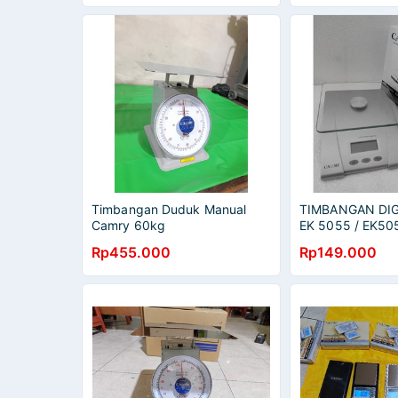
Timbangan Duduk Manual
TIMBANGAN DIG
Camry 60kg
EK 5055 / EK50
TERMURAH BATE
Rp455.000
Rp149.000
(Warna Random)