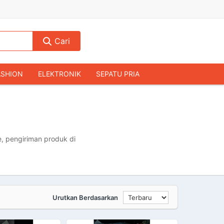
Cari
ASHION
ELEKTRONIK
SEPATU PRIA
TAS PRIA
JAM TANGAN
AUDIO
KAMERA & DRONE
PERLENGKAPAN RUMAH
JALAH
KOMPUTER & AKSESORIS
, pengiriman produk di
Urutkan Berdasarkan