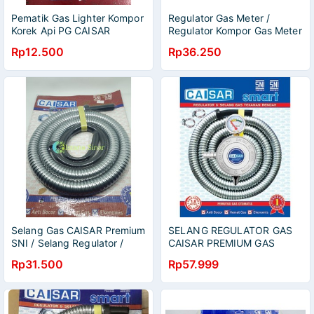
Pematik Gas Lighter Kompor
Regulator Gas Meter /
Korek Api PG CAISAR
Regulator Kompor Gas Meter
Smart CAISAR
Rp12.500
Rp36.250
Selang Gas CAISAR Premium
SELANG REGULATOR GAS
SNI / Selang Regulator /
CAISAR PREMIUM GAS
Selang kompor bagus
ELPIJI BER-SNI AMPER
Rp31.500
Rp57.999
HEMAT GAS MPU SELANG +
REGULATOR METERAN
TEKANAN RENDAH