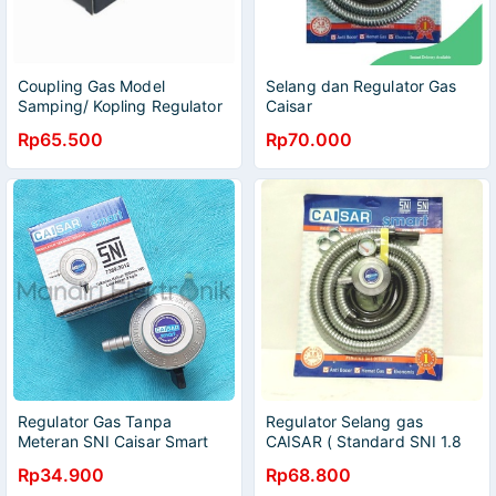
Coupling Gas Model
Selang dan Regulator Gas
Samping/ Kopling Regulator
Caisar
Adaptor Gas LPG
Rp65.500
Rp70.000
Regulator Gas Tanpa
Regulator Selang gas
Meteran SNI Caisar Smart
CAISAR ( Standard SNI 1.8
Regulator Gas LPG -
M)
Rp34.900
Rp68.800
Regulator Gas non Meter