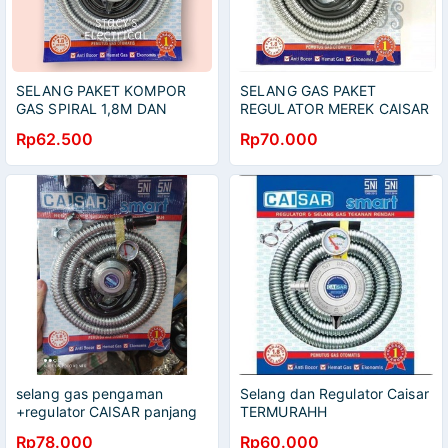
SELANG PAKET KOMPOR
SELANG GAS PAKET
GAS SPIRAL 1,8M DAN
REGULATOR MEREK CAISAR
REGULATOR CAISAR
Rp62.500
Rp70.000
selang gas pengaman
Selang dan Regulator Caisar
+regulator CAISAR panjang
TERMURAHH
1.8 meter/ tali gas +
Rp78.000
Rp60.000
pengaman+ regulator kabel