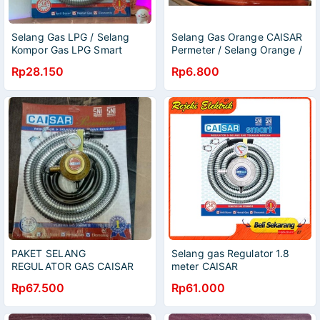
Selang Gas LPG / Selang
Selang Gas Orange CAISAR
Kompor Gas LPG Smart
Permeter / Selang Orange /
Caisar
Selang Water Heater
Rp28.150
Rp6.800
PAKET SELANG
Selang gas Regulator 1.8
REGULATOR GAS CAISAR
meter CAISAR
SNI / SELANG GAS
Rp67.500
Rp61.000