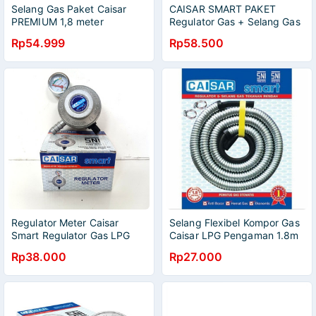
Selang Gas Paket Caisar
CAISAR SMART PAKET
PREMIUM 1,8 meter
Regulator Gas + Selang Gas
1.8 M Fleksibel Anti Bocor +
Rp54.999
Rp58.500
Meter
Regulator Meter Caisar
Selang Flexibel Kompor Gas
Smart Regulator Gas LPG
Caisar LPG Pengaman 1.8m
Premium Quality SNI
SNI
Rp38.000
Rp27.000