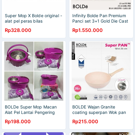
Super Mop X Bolde original -
Infinity Bolde Pan Premium
alat pel peras bilas
Panci set 3+1 Gold Die Cast
supermop kapasitas besar
24cm 28cm 18cm
Rp328.000
Rp1.550.000
BOLDe Super Mop Macan
BOLDE Wajan Granite
Alat Pel Lantai Pengering
coating superpan Wok pan
Bisa Dilepas
26cm Beige induksi
Rp198.000
Rp215.000