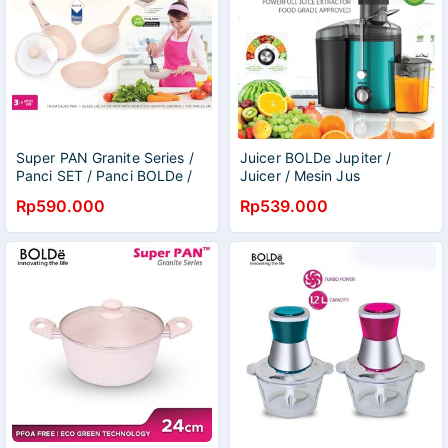
Super PAN Granite Series /
Juicer BOLDe Jupiter /
Panci SET / Panci BOLDe /
Juicer / Mesin Jus
Panci Goreng / Panci Masak
Rp590.000
Rp539.000
/ Fry Pan BOLDe