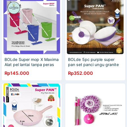
BOLde Super mop X Maxima
BOLde 5pc purple super
Alat pel lantai tanpa peras
pan set panci ungu granite
ada roda
ceramic coating non stick
Rp145.000
Rp352.000
eco green