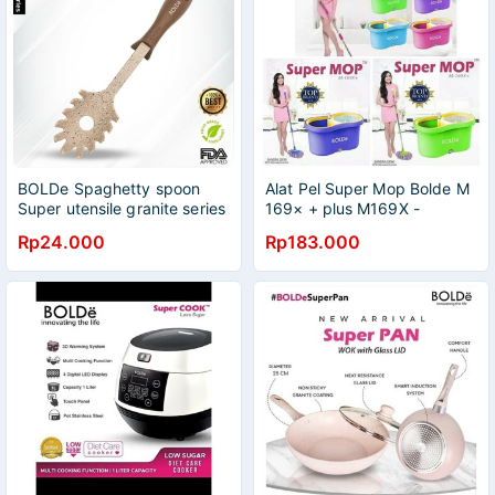
BOLDe Spaghetty spoon
Alat Pel Super Mop Bolde M
Super utensile granite series
169× + plus M169X -
- sendok spageti
Supermop 169 x
Rp24.000
Rp183.000