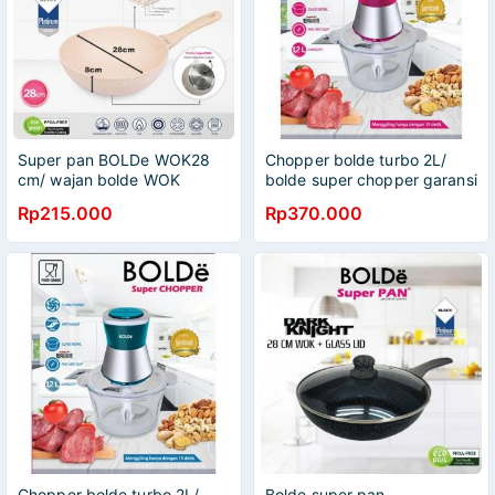
Super pan BOLDe WOK28
Chopper bolde turbo 2L/
cm/ wajan bolde WOK
bolde super chopper garansi
28cm/ wajan anti lengket/
resmi pink/ penggiling
Rp215.000
Rp370.000
bolde super pan/ original
daging/ blender chopper
Chopper bolde turbo 2L/
Bolde super pan