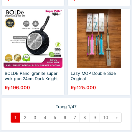
BOLDE Panci granite super
Lazy MOP Double Side
wok pan 24cm Dark Knight
Original
Wajan 24 cm Bisa Kompor
Rp196.000
Rp125.000
Induksi
Trang 1/47
1
2
3
4
5
6
7
8
9
10
»