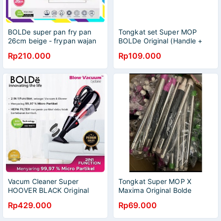
BOLDe super pan fry pan
Tongkat set Super MOP
26cm beige - frypan wajan
BOLDe Original (Handle +
induksi 26 cm bolde 26cm
Head + Refil)
Rp210.000
Rp109.000
beige
Vacum Cleaner Super
Tongkat Super MOP X
HOOVER BLACK Original
Maxima Original Bolde
BOLDe
Rp429.000
Rp69.000