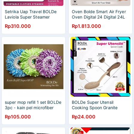
Setrika Uap Travel BOLDe
Oven Bolde Smart Air Fryer
Laviola Super Steamer
Oven Digital 24 Digital 24L
Portable Clothes Dryer Iron
3in1 Black Diamond Series
Rp310.000
Rp1.813.000
Original
Bolde Smart Air Fryer Oven
Digital 24L 3in1 Black
Diamond Series-Bolde Smart
Air Fryer Oven Digital
24/Oven Bolde Smart Air
Fryer Oven Digital 24 Digital
24L 3in1 Black Air
super mop refill 1 set BOLDe
BOLDe Super Utensil
3pc - kain pel microfiber
Cooking Spoon Granite
refil supermop
Series Sendok Masak Sutil
Rp105.000
Rp24.000
Centong Irus