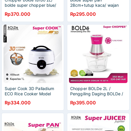
bolde super chopper blue/
28cm+tutup kaca/ wajan
chopper bolde turbo/
bolde 28cm/ bolde super
Rp370.000
Rp295.000
penggiling daging
pan dark night/ wok pan
bolde 28
Super Cook 3D Palladium
Chopper BOLDe 2L /
ECO Rice Cooker Model
Penggiling Daging BOLDe /
Elegant
Rp334.000
Rp395.000