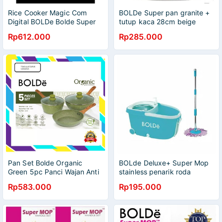
Rice Cooker Magic Com
BOLDe Super pan granite +
Digital BOLDe Bolde Super
tutup kaca 28cm beige
Cook Less Sugar kesehatan
induksi glass lid
Rp612.000
Rp285.000
diet care 1L 1 Liter
Pan Set Bolde Organic
BOLde Deluxe+ Super Mop
Green 5pc Panci Wajan Anti
stainless penarik roda
Lengket Dengan Tutup
drainese dispenser Penarik
Rp583.000
Rp195.000
Bucket