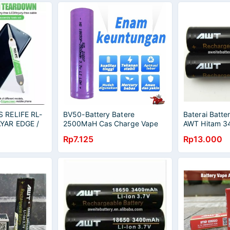
 RELIFE RL-
BV50-Battery Batere
Baterai Batte
YAR EDGE /
2500MaH Cas Charge Vape
AWT Hitam 3
/
Powerbank 18650
18650
Rp7.125
Rp13.000
 TASKRIN /
IS HP
ENGKAP