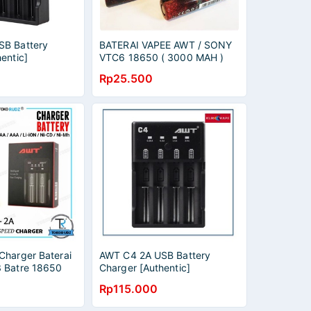
SB Battery
BATERAI VAPEE AWT / SONY
entic]
VTC6 18650 ( 3000 MAH )
Rp25.500
Charger Baterai
AWT C4 2A USB Battery
 Batre 18650
Charger [Authentic]
 NiMh NiCd Fast
Rp115.000
riginal
T