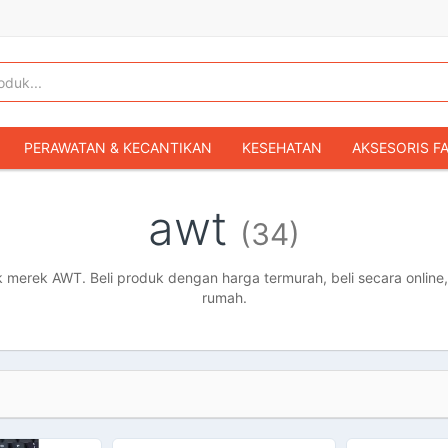
PERAWATAN & KECANTIKAN
KESEHATAN
AKSESORIS F
KOPER & TAS TRAVEL
TAS WANITA
SEPATU WANITA
awt
(34)
IBU & BAYI
FASHION BAYI & ANAK
GAMING & KONSOL
HOBI & KOLEKSI
MOBIL
SEPEDA MOTOR
BUKU & MA
merek AWT. Beli produk dengan harga termurah, beli secara online,
rumah.