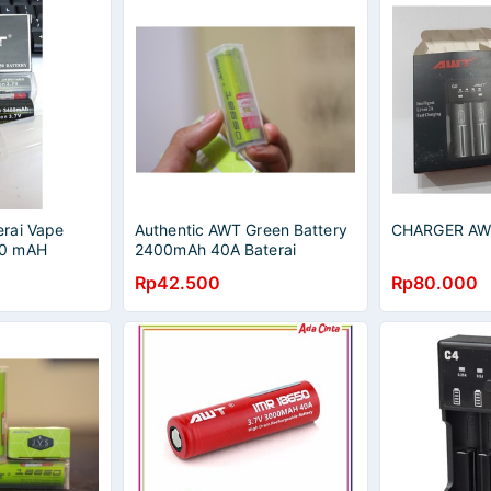
rai Vape
Authentic AWT Green Battery
CHARGER AWT
00 mAH
2400mAh 40A Baterai
 original
Rp42.500
Rp80.000