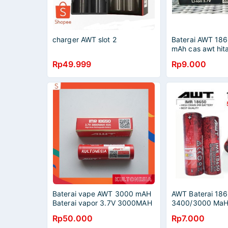
charger AWT slot 2
Baterai AWT 18
mAh cas awt hit
baterai vapor be
Rp49.999
Rp9.000
battery awt cha
Baterai vape AWT 3000 mAH
AWT Baterai 186
Baterai vapor 3.7V 3000MAH
3400/3000 MaH 
40A
Quality /AWT M
Rp50.000
Rp7.000
Hitam Vape RE