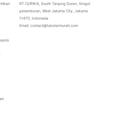
ntikan
RT.12/RW.6, South Tanjung Duren, Grogol
petamburan, West Jakarta City, Jakarta
11470, Indonesia
Email: contact@tokotermurah.com
soris
l
an