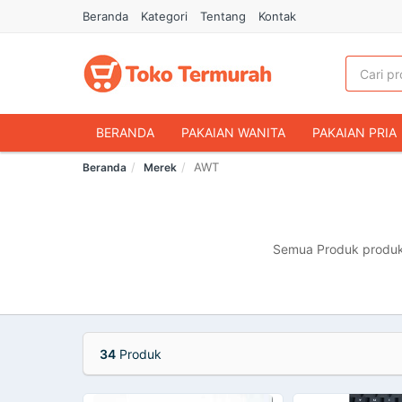
Beranda
Kategori
Tentang
Kontak
BERANDA
PAKAIAN WANITA
PAKAIAN PRIA
AWT
Beranda
Merek
HANDPHONE & AKSESORIS
FASHION MUSLIM
MAKANAN & MINUMAN
HEWAN PELIHARAAN
OLAHRAGA & OUTDOOR
BUKU & ALAT TULIS
Semua Produk produk 
34
Produk