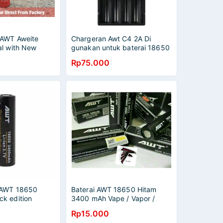
 AWT Aweite
Chargeran Awt C4 2A Di
al with New
gunakan untuk baterai 18650
baterai Vape Senter Kualitas
Rp75.000
Terbaik
 AWT 18650
Baterai AWT 18650 Hitam
k edition
3400 mAh Vape / Vapor /
Rokok Elektrik
Rp15.000