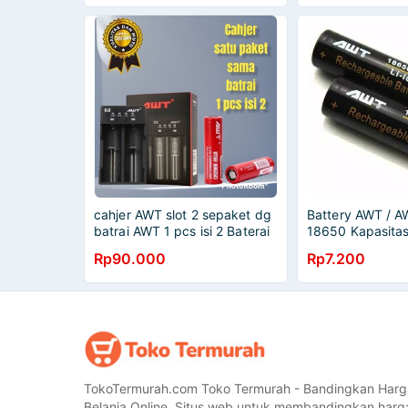
cahjer AWT slot 2 sepaket dg
Battery AWT / 
batrai AWT 1 pcs isi 2 Baterai
18650 Kapasita
18650 KAPASITAS 3000MAH
Rp90.000
Rp7.200
3400MAH 4800 Mah
TokoTermurah.com Toko Termurah - Bandingkan Harg
Belanja Online. Situs web untuk membandingkan harg