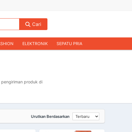
Cari
ASHION
ELEKTRONIK
SEPATU PRIA
TAS PRIA
JAM TANGAN
AUDIO
KAMERA & DRONE
PERLENGKAPAN RUMAH
JALAH
KOMPUTER & AKSESORIS
 pengiriman produk di
Urutkan Berdasarkan