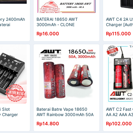
ery 2400mAh
BATERAI 18650 AWT
AWT C4 2A U
terai
3000mAh - CLONE
Charger [Auth
Rp16.000
Rp115.000
 Slot
Baterai Batre Vape 18650
AWT C2 Fast 
y Charger
AWT Rainbow 3000mAh 50A
AA A2 AAA A3
Battery AWT Pelangi
26650 Li-ion
Rp14.800
Rp102.000
Charging 2A O
Authentic AW