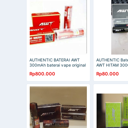
AUTHENTIC BATERAI AWT
AUTHENTIC Bate
300mAh baterai vape original
AWT HITAM 30
baterai awt hitam
Rp800.000
Rp80.000