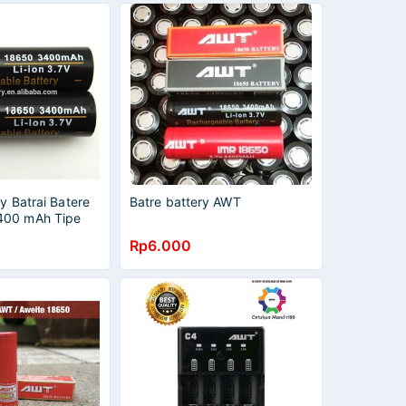
ry Batrai Batere
Batre battery AWT
400 mAh Tipe
Rp6.000