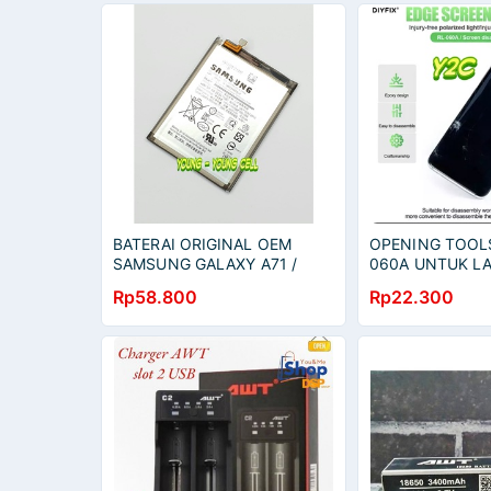
BATERAI ORIGINAL OEM
OPENING TOOLS
SAMSUNG GALAXY A71 /
060A UNTUK LA
A715 / EB-BA715ABY / BATRE
ALAT BUKA LCD 
Rp58.800
Rp22.300
/ BATERE / BATRAI / BATREI /
TOUCHSCREEN /
BATU
TC / ALAT SERV
LENGKAP TERL
MURAH