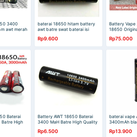
650 3400
baterai 18650 hitam battery
Battery Vape
am awt merah
awt batre swat baterai isi
18650 Origin
sar recharger
ulang
Label
Rp9.600
Rp75.000
rge
50 Baterai
Battery AWT 18650 Baterai
baterai vape
Batre High
3400 MaH Batre High Quality
3400mAh blac
erah AWT
Baterai // Batere AWT Merah
Rp6.500
Rp13.900
CHARGEABLE
AWT Hitam RECHARGEABLE