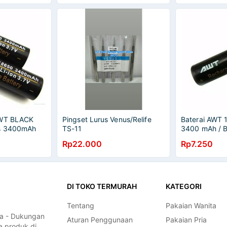
AWT BLACK
Pingset Lurus Venus/Relife
Baterai AWT 
s 3400mAh
TS-11
3400 mAh / B
Elektrik Vap
Rp22.000
Rp7.250
DI TOKO TERMURAH
KATEGORI
Tentang
Pakaian Wanita
a - Dukungan
Aturan Penggunaan
Pakaian Pria
a produk di