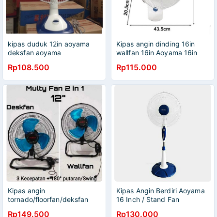
kipas duduk 12in aoyama
Kipas angin dinding 16in
deksfan aoyama
wallfan 16in Aoyama 16in
Rp108.500
Rp115.000
Kipas angin
Kipas Angin Berdiri Aoyama
tornado/floorfan/deksfan
16 Inch / Stand Fan
12"2in1 aoyama full besi
(PENGIRIMAN KHUSUS
Rp149.500
Rp130.000
OJEK ONLINE)