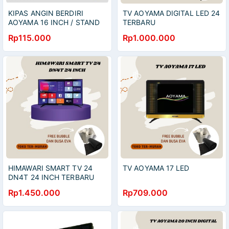
KIPAS ANGIN BERDIRI
TV AOYAMA DIGITAL LED 24
AOYAMA 16 INCH / STAND
TERBARU
FAN 16 INCH AOYAMA /
Rp115.000
Rp1.000.000
KIPAS BAGUS KIPAS ANGIN
AOYAMA STAND FAN 16" 3
SPEED LOW WATT, KIPAS
ANGIN WALLFAN 16 INCH
LOW WATT 3 SPEED
HIMAWARI SMART TV 24
TV AOYAMA 17 LED
DN4T 24 INCH TERBARU
BERGARANSI
Rp1.450.000
Rp709.000