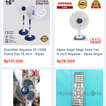
Standfan Aoyama SF-1688
Kipas Angin Meja Desk Fan
Stand Fan 16 inch - Kipas
6 Inch Aoyama - Kipas Angin
Angin Berdiri 16 Inch
Duduk Kecil 6" - Desk Fan
Rp131.000
Rp76.000
Aoyama - Duduk Lantai
Aoyama 6inch