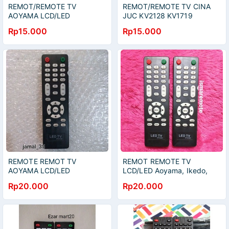
REMOT/REMOTE TV
REMOT/REMOTE TV CINA
AOYAMA LCD/LED
JUC KV2128 KV1719
SPQV29N
/AOYAMA /IKEDO / FAWS
Rp15.000
Rp15.000
LCD/LED SPQV29N
REMOTE REMOT TV
REMOT REMOTE TV
AOYAMA LCD/LED
LCD/LED Aoyama, Ikedo,
SPQV29N
JUC, China SPQV29N KW
Rp20.000
Rp20.000