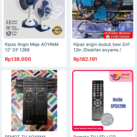
Kipas Angin Meja AOYAMA
Kipas angin duduk besi 2in1
12" DF 1288
12in /Deskfan aoyama /
yasaka / kingstone besi 12in
Rp138.000
Rp182.191
2in1 /
REMOT TV AOYAMA
Remote TV LED-LCD