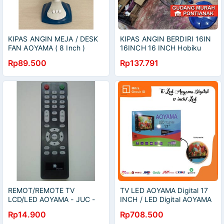
KIPAS ANGIN MEJA / DESK
KIPAS ANGIN BERDIRI 16IN
FAN AOYAMA ( 8 Inch )
16INCH 16 INCH Hobiku
AOYAMA STANDFAN SNI
Rp89.500
Rp137.791
BERKUALITAS
REMOT/REMOTE TV
TV LED AOYAMA Digital 17
LCD/LED AOYAMA - JUC -
INCH / LED Digital AOYAMA
IYATA SPQV29N
Rp14.900
Rp708.500