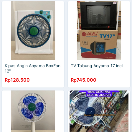
Kipas Angin Aoyama BoxFan
TV Tabung Aoyama 17 inci
12"
Rp128.500
Rp745.000