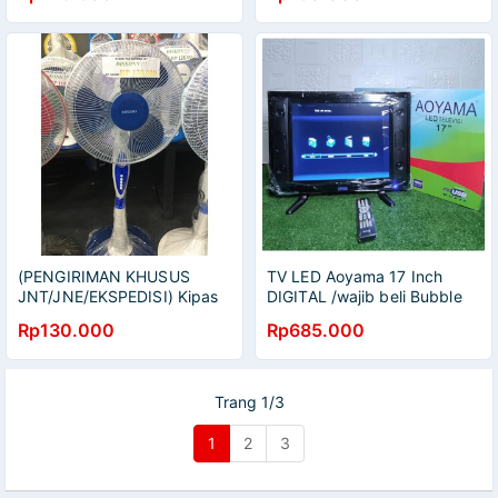
(PENGIRIMAN KHUSUS
TV LED Aoyama 17 Inch
JNT/JNE/EKSPEDISI) Kipas
DIGITAL /wajib beli Bubble
Berdiri Aoyama 16 inch
wrap JNT
Rp130.000
Rp685.000
Trang 1/3
1
2
3