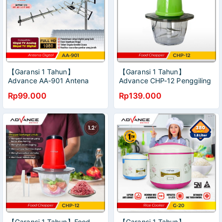
【Garansi 1 Tahun】
【Garansi 1 Tahun】
Advance AA-901 Antena
Advance CHP-12 Penggiling
Outdoor UHF Analog Digitals
Daging Bumbu Makanan
Rp99.000
Rp139.000
Supprot STB TV Anti Karat
Blender Penggiling Makanan
Waterproof
Bayi Mpasi
【Garansi 1 Tahun】Food
【Garansi 1 Tahun】