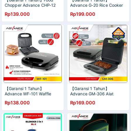
Chopper Advance CHP-12
Advance G-20 Rice Cooker
1.2L Penggiling daging
Penanak Nasi
Rp139.000
Rp199.000
bumbu makanan blender
FOOD PROCESSOR
Penggiling Makanan Bayi
mpasi
【Garansi 1 Tahun】
【Garansi 1 Tahun】
Advance WF-101 Waffle
Advance GM-306 Alat
Maker Pemanggang Roti
Pemanggang Daging Steak
Rp138.000
Rp169.000
Waffle 2 Lapis
Elektrik Portable