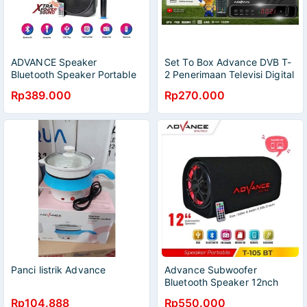
ADVANCE Speaker
Set To Box Advance DVB T-
Bluetooth Speaker Portable
2 Penerimaan Televisi Digital
with Mic Wireless H801N
Youtube
Rp389.000
Rp270.000
Garansi Resmi 1 Tahun
Panci listrik Advance
Advance Subwoofer
Bluetooth Speaker 12nch
T105BT
Rp104.888
Rp550.000