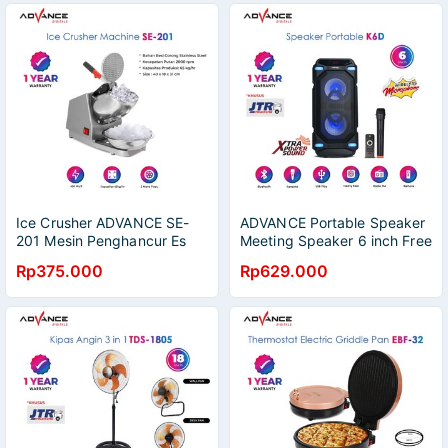
Ice Crusher ADVANCE SE-
ADVANCE Portable Speaker
201 Mesin Penghancur Es
Meeting Speaker 6 inch Free
65 kg/hr
Satu Mic K6D Garansi Resmi
Rp375.000
Rp629.000
1 Tahun