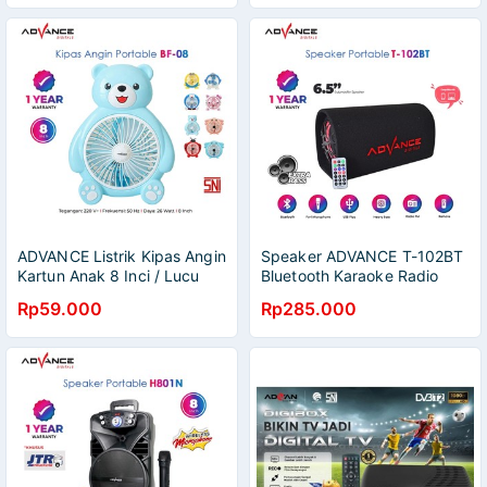
ADVANCE Listrik Kipas Angin
Speaker ADVANCE T-102BT
Kartun Anak 8 Inci / Lucu
Bluetooth Karaoke Radio
Meja Kipas Mini BF-08
Subwoofer | Garansi Resmi
Rp59.000
Rp285.000
Asrama Kantor Fan
Advance 1 Tahun