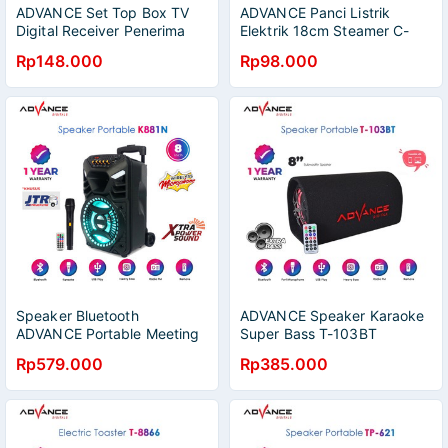
ADVANCE Set Top Box TV
ADVANCE Panci Listrik
Digital Receiver Penerima
Elektrik 18cm Steamer C-
Siaran Full HD/ STB Wifi Bisa
310 / Panci Masak Panci
Rp148.000
Rp98.000
Youtube DVB-T2 STP A01
Dandang
(Bisa dapet semua channel )
Speaker Bluetooth
ADVANCE Speaker Karaoke
ADVANCE Portable Meeting
Super Bass T-103BT
8" Inch Gratis 1 Mic Wireless
Bluetooth 8'' For Mobil PC-
Rp579.000
Rp385.000
K881N.v3
Hitam | Garansi Resmi
Advance 1 Tahun