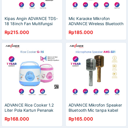
Kipas Angin ADVANCE TDS-
Mic Karaoke Mikrofon
18 18inch Fan Multifungsi
ADVANCE Wireless Bluetooth
3in1 | Garansi Resmi
Speaker AMS-48
Rp215.000
Rp185.000
Advance 1 Tahun
ADVANCE Rice Cooker 1.2
ADVANCE Mikrofon Speaker
Liter Pola Kartun Penanak
Bluetooth Mic tanpa kabel
Nasi / Megicom SNI
AMS-321
Rp168.000
Rp165.000
HelloKitty Doraemon G15