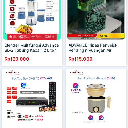
Blender Multifungsi Advance
ADVANCE Kipas Penyejuk
BL-2 Tabung Kaca 1.2 Liter
Pendingin Ruangan Air
Garansi Resmi Advance 1
Conditioner Humidifier Air
Rp139.000
Rp115.000
tahun
Cooler Fan AC Mini CF-06A