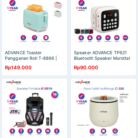
ADVANCE Toaster
Speaker ADVANCE TP621
Pangganan Roti T-8866 |
Bluetooth Speaker Murottal
Garansi Resmi Advance 1
Advance TP621 (memori
Rp149.000
Rp90.000
Tahun
tidak termasuk)