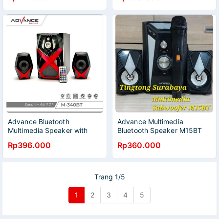
Advance Bluetooth
Advance Multimedia
Multimedia Speaker with
Bluetooth Speaker M15BT
Subwoofer System M340BT
Rp396.000
Rp360.000
Trang 1/5
1
2
3
4
5