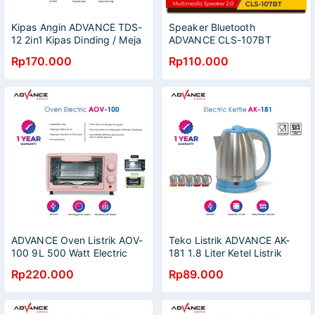
Kipas Angin ADVANCE TDS-
Speaker Bluetooth
12 2in1 Kipas Dinding / Meja
ADVANCE CLS-107BT
Kipas Angin 12 inch
Speaker Gaming Deep Bass
Rp170.000
Rp110.000
Speaker RGB
ADVANCE Oven Listrik AOV-
Teko Listrik ADVANCE AK-
100 9L 500 Watt Electric
181 1.8 Liter Ketel Listrik
Oven【Garansi 1 Tahun】
500W
Rp220.000
Rp89.000