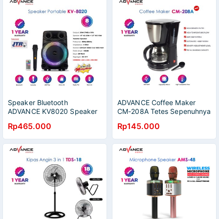
Speaker Bluetooth
ADVANCE Coffee Maker
ADVANCE KV8020 Speaker
CM-208A Tetes Sepenuhnya
Meeting Portable 8 inch Free
Otomatis Pembuat Kopi Drip
Rp465.000
Rp145.000
Mic Wireless
Filter Isolasi Teh