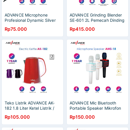
ADVANCE Microphone
ADVANCE Grinding Blender
Profesional Dynamic Silver
SE-601 2L Pemecah Dinding
MIC-886 Mic Karaoke
Multifungsi Juicer Pemecah
Rp75.000
Rp415.000
Dinding Pembuat Susu
Kedelai
Teko Listrik ADVANCE AK-
ADVANCE Mic Bluetooth
182 1.8 Liter Ketel Listrik /
Portable Speaker Mikrofon
Electric Kettle 500w Garansi
AMS-18
Rp105.000
Rp150.000
Resmi 1 Tahun