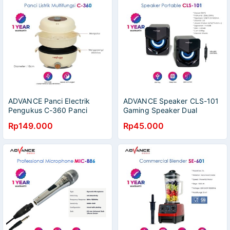
ADVANCE Panci Electrik
ADVANCE Speaker CLS-101
Pengukus C-360 Panci
Gaming Speaker Dual
Listrik Multifungsi Warmer
Multimedia / Speaker laptop
Rp149.000
Rp45.000
Steamer Cooker
komputer