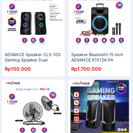
ADVANCE Speaker CLS-103
Speaker Bluetooth 15 inch
Gaming Speaker Dual
ADVANCE K1512A PA
Speaker PC Laptop
System Speaker Meeting
Rp100.000
Rp1.700.000
Portable Free Mic Wireless