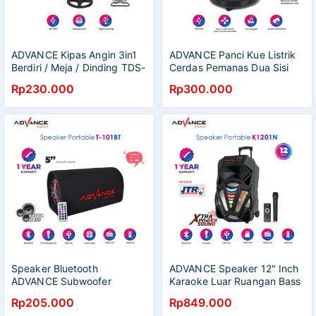
ADVANCE Kipas Angin 3in1
ADVANCE Panci Kue Listrik
Berdiri / Meja / Dinding TDS-
Cerdas Pemanas Dua Sisi
1805 Garansi Resmi
Diameter 32cm EBF-32
Rp230.000
Rp300.000
Advance 1 Tahun
Mesin Penggorengan Mesin
Pancake Mesin Sarapan
Sandwich
Speaker Bluetooth
ADVANCE Speaker 12" Inch
ADVANCE Subwoofer
Karaoke Luar Ruangan Bass
Karaoke Super Bass Salon
Speaker Bluetooth Portabel
Rp205.000
Rp849.000
Aktif Wireless T101BT
K1201N