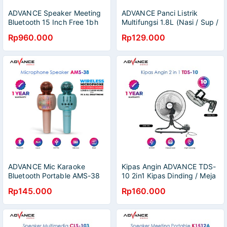
ADVANCE Speaker Meeting
ADVANCE Panci Listrik
Bluetooth 15 Inch Free 1bh
Multifungsi 1.8L (Nasi / Sup /
Wireless Mic K1501N
Bubur) Sentuh 450W Rice
Rp960.000
Rp129.000
Cooker Mini C-330
ADVANCE Mic Karaoke
Kipas Angin ADVANCE TDS-
Bluetooth Portable AMS-38
10 2in1 Kipas Dinding / Meja
Microphone Bluetooth
Kipas Angin 10 inch
Rp145.000
Rp160.000
Speaker