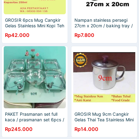
GROSIR 6pcs Mug Cangkir
Nampan stainless persegi
Gelas Stainless Mini Kopi Teh
27cm x 20cm / baking tray /
Kecil 8cm
Nampan baki stainless
Rp42.000
Rp7.800
ukuran panjang 27cm lebar
20cm
PAKET Prasmanan set full
GROSIR Mug 9cm Cangkir
kaca / prasmanan set 6pcs /
Gelas Thai Tea Stainless Mini
prasmanan full kaca / set
Kopi Teh Kecil
Rp245.000
Rp14.000
prasmanan 18pcs