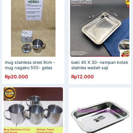
mug stainless steel 9cm -
baki 40 X 30- nampan kotak
mug nagako 555- gelas
stainles wadah saji
stainless gagang
Rp20.000
Rp12.000