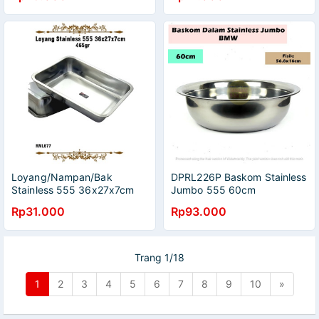
Loyang/Nampan/Bak
DPRL226P Baskom Stainless
Stainless 555 36x27x7cm
Jumbo 555 60cm
Rp31.000
Rp93.000
Trang 1/18
1
2
3
4
5
6
7
8
9
10
»