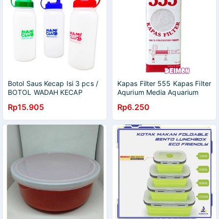
Botol Saus Kecap Isi 3 pcs /
Kapas Filter 555 Kapas Filter
BOTOL WADAH KECAP
Aqurium Media Aquarium
SAUS MAMI CLUB SEDANG
Rp15.905
Rp6.250
250ml