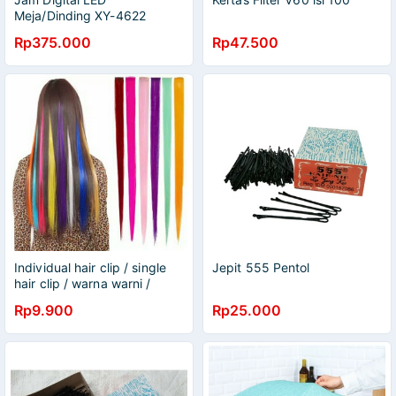
Meja/Dinding XY-4622
Angka Menyala Wrna Merah
Rp375.000
Rp47.500
UK Besar
Individual hair clip / single
Jepit 555 Pentol
hair clip / warna warni /
rambut palsu / jepit rambut
Rp9.900
Rp25.000
warna / pewarna