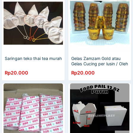
Saringan teko thai tea murah
Gelas Zamzam Gold atau
Gelas Cucing per lusin / Oleh
oleh haji dan umroh 1lusin
Rp20.000
Rp20.000