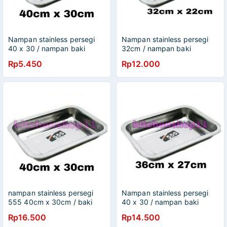
Nampan stainless persegi
Nampan stainless persegi
40 x 30 / nampan baki
32cm / nampan baki
stainless 555 40cm x 30cm
stainless / baking tray
Rp5.450
Rp12.000
/ tatakan piring gelas
stainless 32cmx22cm
stainless / baking tray
40cmx 30cm / nampan
bulat stainless 40cm 30cm /
nampan segi 27cmx20cm
32cmx22cm 36cmx27cm
nampan stainless persegi
Nampan stainless persegi
555 40cm x 30cm / baki
40 x 30 / nampan baki
tray / nampan gorengan
stainless ukuran panjang
Rp16.500
Rp14.500
40x30
36cm lebar 27cm