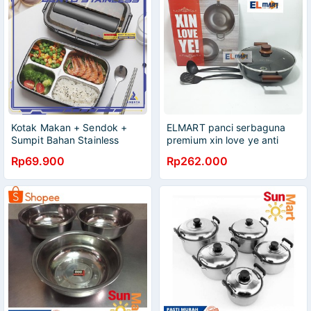
Kotak Makan + Sendok +
ELMART panci serbaguna
Sumpit Bahan Stainless
premium xin love ye anti
Steel Healthy
lengket KJ5220
Rp69.900
Rp262.000