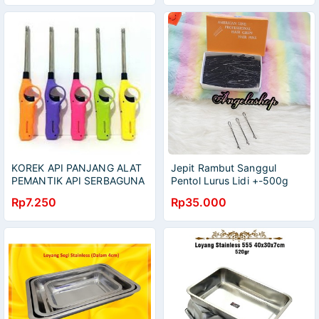
KOREK API PANJANG ALAT
Jepit Rambut Sanggul
PEMANTIK API SERBAGUNA
Pentol Lurus Lidi +-500g
Pentul / Bobby Pin/Hair pin
Rp7.250
Rp35.000
lidi