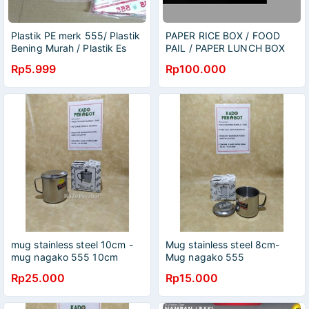
Plastik PE merk 555/ Plastik
PAPER RICE BOX / FOOD
Bening Murah / Plastik Es
PAIL / PAPER LUNCH BOX
Mambo / Plastik Es berat
KRAFT SIZE L/12oz
Rp5.999
Rp100.000
200 Gram
@100pcs
mug stainless steel 10cm -
Mug stainless steel 8cm-
mug nagako 555 10cm
Mug nagako 555
Rp25.000
Rp15.000