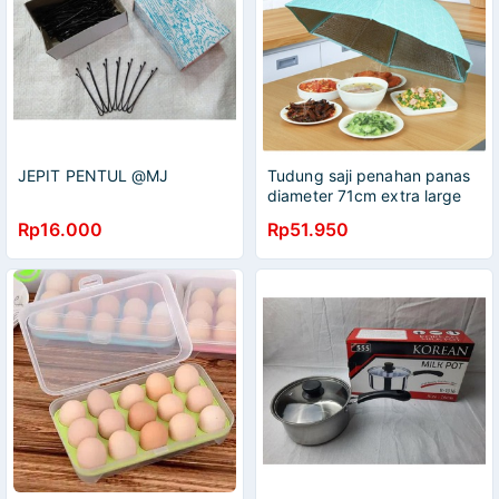
JEPIT PENTUL @MJ
Tudung saji penahan panas
diameter 71cm extra large
ada penyangga tutup
Rp16.000
Rp51.950
makanan tudung saji murah