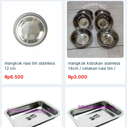
mangkok nasi tim stainless
mangkok kobokan stainless
12 cm
14cm / cetakan nasi tim /
mangkok nasi tim / mangkok
Rp6.500
Rp3.000
stainless kecil / mangkok
sop / mangkok kuah /
baskom stainless 14 cm /
mangkok stainless