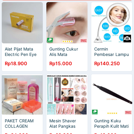
Alat Pijat Mata
Gunting Cukur
Cermin
Electric Pen Eye
Alis Mata
Pembesar Lampu
Mini Massager
Eyebrow Trimmer
LED Make Up
Rp18.900
Rp15.000
Rp140.250
Anti Aging
Scissor Comb
Magnification
XIU1
10X Suction Cup
ORZ3
PAKET CREAM
Mesin Shaver
Gunting Kuku
COLLAGEN
Alat Pangkas
Perapih Kulit Mati
ORIGINAL 4in1
Cukur Rambut
Nail Cuticle