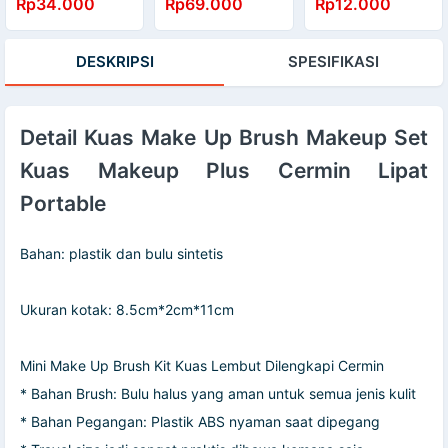
Rp34.000
Rp69.000
Rp12.000
Bulu Halus Tubuh
Pusher Pedicure
Alis Ketiak
XCH507
Hidung Kumis
DESKRIPSI
SPESIFIKASI
Serbaguna
111166
Detail Kuas Make Up Brush Makeup Set
Kuas Makeup Plus Cermin Lipat
Portable
Bahan: plastik dan bulu sintetis
Ukuran kotak: 8.5cm*2cm*11cm
Mini Make Up Brush Kit Kuas Lembut Dilengkapi Cermin
* Bahan Brush: Bulu halus yang aman untuk semua jenis kulit
* Bahan Pegangan: Plastik ABS nyaman saat dipegang