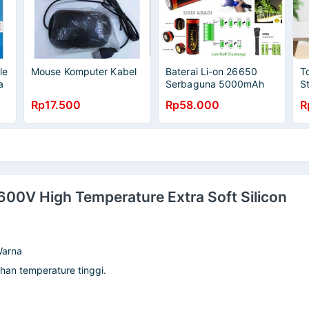
le
Mouse Komputer Kabel
Baterai Li-on 26650
T
a
Serbaguna 5000mAh
S
3.7V Rechargeable
T
Rp17.500
Rp58.000
R
111107
3
 600V High Temperature Extra Soft Silicon
Warna
ahan temperature tinggi.