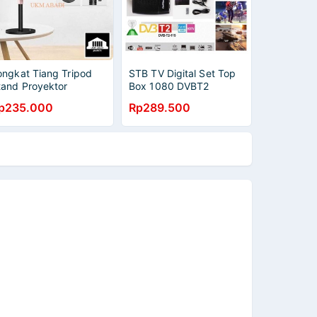
ongkat Tiang Tripod
STB TV Digital Set Top
tand Proyektor
Box 1080 DVBT2
elescopic Adjustable
Pengganti TV Analog
p235.000
Rp289.500
60 Rotasi
HDMI RCA BN8