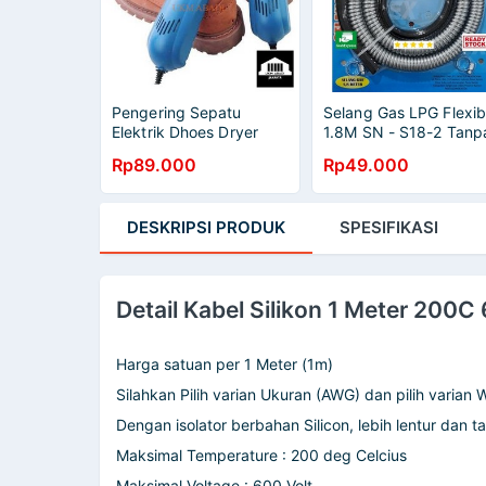
Pengering Sepatu
Selang Gas LPG Flexib
Elektrik Dhoes Dryer
1.8M SN - S18-2 Tanp
Deodorizing 10W EU
Regulator
Rp89.000
Rp49.000
Plug NS 500
DESKRIPSI
PRODUK
SPESIFIKASI
Detail Kabel Silikon 1 Meter 200C
Harga satuan per 1 Meter (1m)
Silahkan Pilih varian Ukuran (AWG) dan pilih varian 
Dengan isolator berbahan Silicon, lebih lentur dan t
Maksimal Temperature : 200 deg Celcius
Maksimal Voltage : 600 Volt