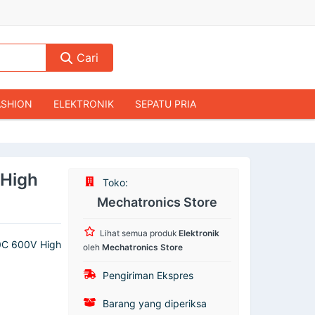
Cari
ASHION
ELEKTRONIK
SEPATU PRIA
TAS PRIA
JAM TANGAN
AUDIO
KAMERA & DRONE
PERLENGKAPAN RUMAH
 High
Toko:
JALAH
KOMPUTER & AKSESORIS
Mechatronics Store
Lihat semua produk
Elektronik
00C 600V High
oleh
Mechatronics Store
Pengiriman Ekspres
Barang yang diperiksa