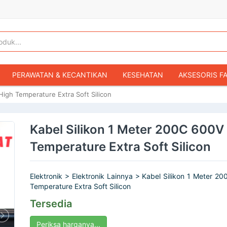
PERAWATAN & KECANTIKAN
KESEHATAN
AKSESORIS F
High Temperature Extra Soft Silicon
KOPER & TAS TRAVEL
TAS WANITA
SEPATU WANITA
IBU & BAYI
FASHION BAYI & ANAK
GAMING & KONSOL
Kabel Silikon 1 Meter 200C 600V
HOBI & KOLEKSI
MOBIL
SEPEDA MOTOR
BUKU & MA
Temperature Extra Soft Silicon
Elektronik > Elektronik Lainnya > Kabel Silikon 1 Meter 2
Temperature Extra Soft Silicon
Tersedia
Periksa harganya...