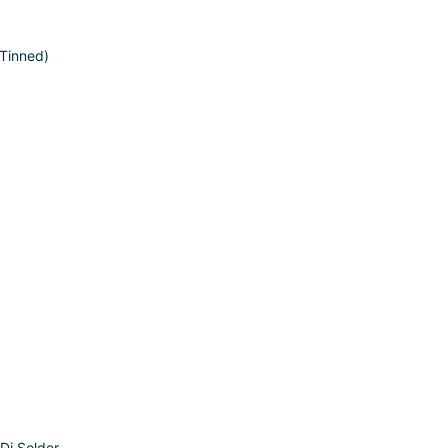
 Tinned)
Di Solder