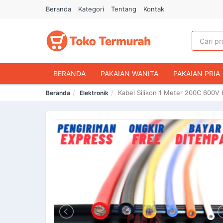
Beranda
Kategori
Tentang
Kontak
BERANDA
PAKAIAN WANITA
PAKAIAN PRIA
Kabel Silikon 1 Meter 200C 600V 
Beranda
Elektronik
HANDPHONE & AKSESORIS
FASHION MUSLIM
MAKANAN & MINUMAN
HEWAN PELIHARAAN
OLAHRAGA & OUTDOOR
BUKU & ALAT TULIS