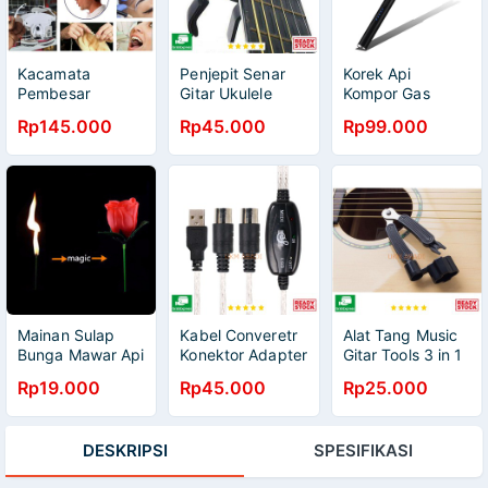
Kacamata
Penjepit Senar
Korek Api
Pembesar
Gitar Ukulele
Kompor Gas
Service HP Jam
Aluminium Clamp
Pemantik Elektrik
Rp145.000
Rp45.000
Rp99.000
Eyeglasses
Note Riser M556
Pulse Gun
Magnifier LED
Plasma Lighter
9892B2 111157
ZR106
Mainan Sulap
Kabel Converetr
Alat Tang Music
Bunga Mawar Api
Konektor Adapter
Gitar Tools 3 in 1
Torch to Rose
Piano Keyboard
String Winder
Rp19.000
Rp45.000
Rp25.000
Flower Magic
ke PC Laptop
Bridge Pins Puller
Trick 82120
USB AY03
String Cutter
WLZ 24R
DESKRIPSI
SPESIFIKASI