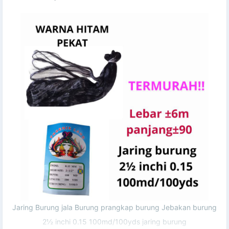
Jaring Burung jala Burung prangkap burung Jebakan burung
2½ inchi 0.15 100md/100yds jaring burung