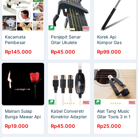
Kacamata
Penjepit Senar
Korek Api
Pembesar
Gitar Ukulele
Kompor Gas
Service HP Jam
Aluminium Clamp
Pemantik Elektrik
Rp145.000
Rp45.000
Rp99.000
Eyeglasses
Note Riser M556
Pulse Gun
Magnifier LED
Plasma Lighter
9892B2 111157
ZR106
Mainan Sulap
Kabel Converetr
Alat Tang Music
Bunga Mawar Api
Konektor Adapter
Gitar Tools 3 in 1
Torch to Rose
Piano Keyboard
String Winder
Rp19.000
Rp45.000
Rp25.000
Flower Magic
ke PC Laptop
Bridge Pins Puller
Trick 82120
USB AY03
String Cutter