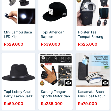
Mini Lampu Baca
Topi American
Holster Tas
LED Klip
Rapper
Tempat Sarung
Kacamata
Snapback Hip
Borgol
Rp29.000
Rp39.000
Rp25.000
GlassLight 1Pcs
Hop Hat N86
Serbaguna
Serbaguna
Brooklyn Twenty
113188
ZMD00165
Topi Koboy Gaul
Sarung Tangan
Kacamata Baca
Party Laken Jazz
Sporty Motor dan
Plus Lipat Rabun
Vintage Fedora
Sepeda Touch
Dekat Anti radiasi
Rp69.000
Rp235.000
Rp79.000
FS 219
Screen A03
Blue Light Luxury