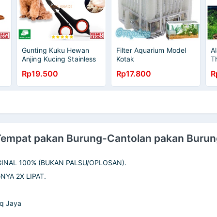
Gunting Kuku Hewan
Filter Aquarium Model
A
Anjing Kucing Stainless
Kotak
T
Steel CW045
S
Rp19.500
Rp17.800
R
K
Tempat pakan Burung-Cantolan pakan Burun
GINAL 100% (BUKAN PALSU/OPLOSAN).
NYA 2X LIPAT.
q Jaya