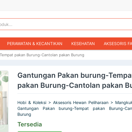
PERAWATAN & KECANTIKAN
KESEHATAN
AKSESORIS F
Tempat pakan Burung-Cantolan pakan Burung
KOPER & TAS TRAVEL
TAS WANITA
SEPATU WANITA
IBU & BAYI
FASHION BAYI & ANAK
GAMING & KONSOL
Gantungan Pakan burung-Tempa
HOBI & KOLEKSI
MOBIL
SEPEDA MOTOR
BUKU & MA
pakan Burung-Cantolan pakan B
Hobi & Koleksi > Aksesoris Hewan Peliharaan > Mangku
Gantungan Pakan burung-Tempat pakan Burung-Can
Burung
Tersedia