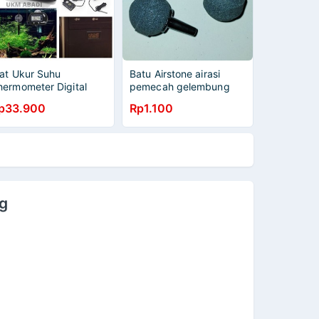
lat Ukur Suhu
Batu Airstone airasi
hermometer Digital
pemecah gelembung
erbaguna Aquarium
udara bola AS 11 Harga
p33.900
Rp1.100
omputer 1 Mtr 111147
per 1 pcs
g