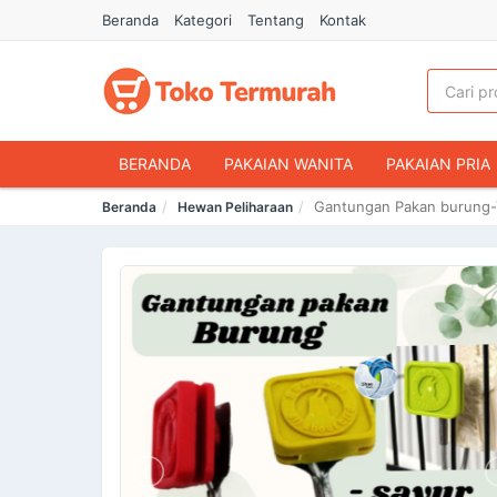
Beranda
Kategori
Tentang
Kontak
BERANDA
PAKAIAN WANITA
PAKAIAN PRIA
Gantungan Pakan burung-
Beranda
Hewan Peliharaan
HANDPHONE & AKSESORIS
FASHION MUSLIM
MAKANAN & MINUMAN
HEWAN PELIHARAAN
OLAHRAGA & OUTDOOR
BUKU & ALAT TULIS