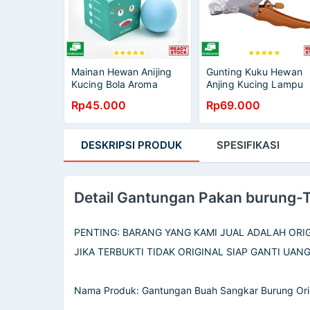
Mainan Hewan Anijing
Gunting Kuku Hewan
Kucing Bola Aroma
Anjing Kucing Lampu
Suara kodok Pet CatBall
LED Pet Nail Claw
Rp45.000
Rp69.000
PGCT162
Clipper Y333
DESKRIPSI
PRODUK
SPESIFIKASI
Detail Gantungan Pakan burung-
PENTING: BARANG YANG KAMI JUAL ADALAH ORI
JIKA TERBUKTI TIDAK ORIGINAL SIAP GANTI UANG
Nama Produk: Gantungan Buah Sangkar Burung Ori