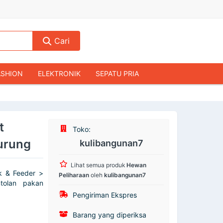
Cari
ASHION
ELEKTRONIK
SEPATU PRIA
TAS PRIA
JAM TANGAN
AUDIO
KAMERA & DRONE
PERLENGKAPAN RUMAH
t
Toko:
JALAH
KOMPUTER & AKSESORIS
urung
kulibangunan7
Lihat semua produk
Hewan
k & Feeder >
Peliharaan
oleh
kulibangunan7
tolan pakan
Pengiriman Ekspres
Barang yang diperiksa