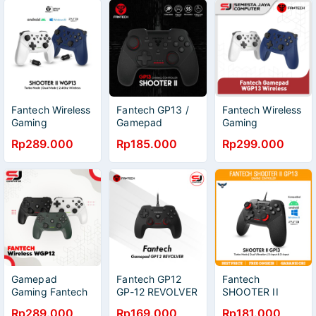
Fantech Wireless
Fantech GP13 /
Fantech Wireless
Gaming
Gamepad
Gaming
Controller WGP13
Fantech GP13 /
Controller WGP13
Rp289.000
Rp185.000
Rp299.000
Gamepad
Fantech Shooter
Gamepad
Joystick USB
II GP13
Joystick USB
Gamepad
Fantech GP12
Fantech
Gaming Fantech
GP-12 REVOLVER
SHOOTER II
Wireless WGP12
Gaming
GP13 - Gaming
Rp289.000
Rp169.000
Rp181.000