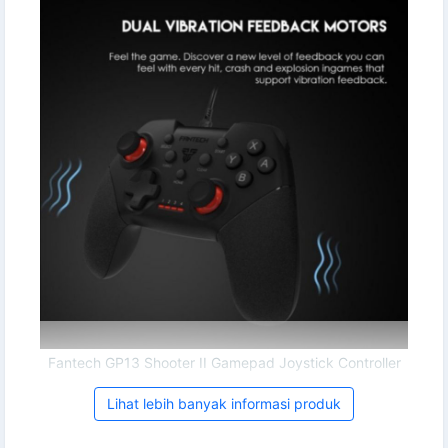
Fantech GP13 Shooter II Gamepad Joystick Controller
Lihat lebih banyak informasi produk