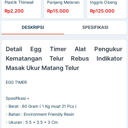
Plastik Thinwall
Panjang Meteran
Inggris Obeng
750 ml REC
Jahit Serbaguna
Pisau Swiss Army
Rp2.200
Rp15.000
Rp125.000
tailoring tape
Pocket Knife
150cm
Multiguna 111156
DESKRIPSI
SPESIFIKASI
Detail Egg Timer Alat Pengukur
Kematangan Telur Rebus Indikator
Masak Ukur Matang Telur
EGG TIMER
Spesifikasi =
- Berat : 60 Gram ( 1 Kg muat 21 Pcs )
- Bahan : Environment Friendly Resin
- Ukuran : 5.5 x 3.5 x 3 Cm