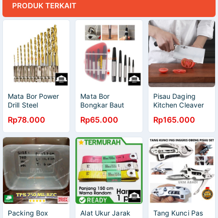
PRODUK TERKAIT
Mata Bor Power
Mata Bor
Pisau Daging
Drill Steel
Bongkar Baut
Kitchen Cleaver
Titanium Hex
Rusak Extractor
Straight HU0052
Rp78.000
Rp65.000
Rp165.000
Shank Isi 13
Broken Screw 5
Buah SV VDB13
in 1 TL00170
Packing Box
Alat Ukur Jarak
Tang Kunci Pas