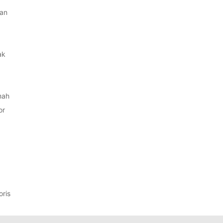
an
ak
mah
or
ris