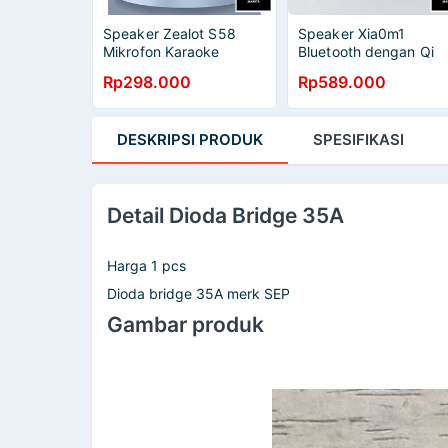
Speaker Zealot S58
Speaker Xia0m1
Mikrofon Karaoke
Bluetooth dengan Qi
Wireless Bluetooth
Wireless Charger Stan
Rp298.000
Rp589.000
Portable KTV
Holder 30W
DESKRIPSI
PRODUK
SPESIFIKASI
Detail Dioda Bridge 35A
Harga 1 pcs
Dioda bridge 35A merk SEP
Gambar produk