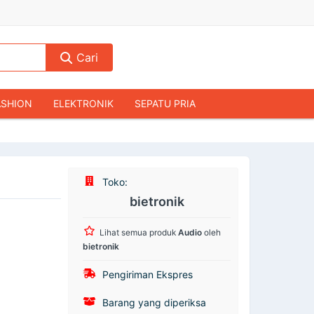
Cari
ASHION
ELEKTRONIK
SEPATU PRIA
TAS PRIA
JAM TANGAN
AUDIO
KAMERA & DRONE
PERLENGKAPAN RUMAH
Toko:
JALAH
KOMPUTER & AKSESORIS
bietronik
Lihat semua produk
Audio
oleh
bietronik
Pengiriman Ekspres
Barang yang diperiksa