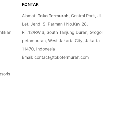
KONTAK
Alamat:
Toko Termurah
, Central Park, Jl.
Let. Jend. S. Parman I No.Kav.28,
ntikan
RT.12/RW.6, South Tanjung Duren, Grogol
petamburan, West Jakarta City, Jakarta
11470, Indonesia
Email: contact@tokotermurah.com
soris
l