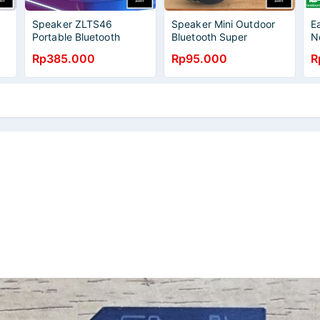
Speaker ZLTS46
Speaker Mini Outdoor
E
Portable Bluetooth
Bluetooth Super
N
d
Speaker Outdoor
Serbaguna C6
5
Rp385.000
Rp95.000
R
SuperLoad Waterproof
M