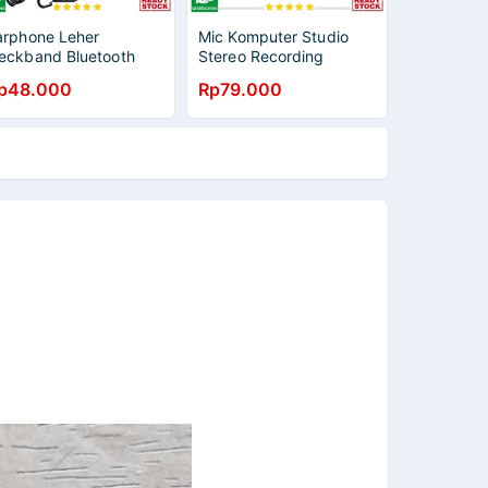
arphone Leher
Mic Komputer Studio
eckband Bluetooth
Stereo Recording
.0 Sweatproof
Microphone Portable
p48.000
Rp79.000
icrophone WSH0537
3.5mm SF 950