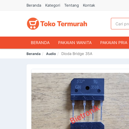
Beranda
Kategori
Tentang
Kontak
BERANDA
PAKAIAN WANITA
PAKAIAN PRIA
Dioda Bridge 35A
Beranda
Audio
HANDPHONE & AKSESORIS
FASHION MUSLIM
MAKANAN & MINUMAN
HEWAN PELIHARAAN
OLAHRAGA & OUTDOOR
BUKU & ALAT TULIS