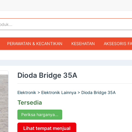
PERAWATAN & KECANTIKAN
KESEHATAN
AKSESORIS F
KOPER & TAS TRAVEL
TAS WANITA
SEPATU WANITA
IBU & BAYI
FASHION BAYI & ANAK
GAMING & KONSOL
Dioda Bridge 35A
HOBI & KOLEKSI
MOBIL
SEPEDA MOTOR
BUKU & MA
Elektronik > Elektronik Lainnya > Dioda Bridge 35A
Tersedia
Periksa harganya...
Lihat tempat menjual