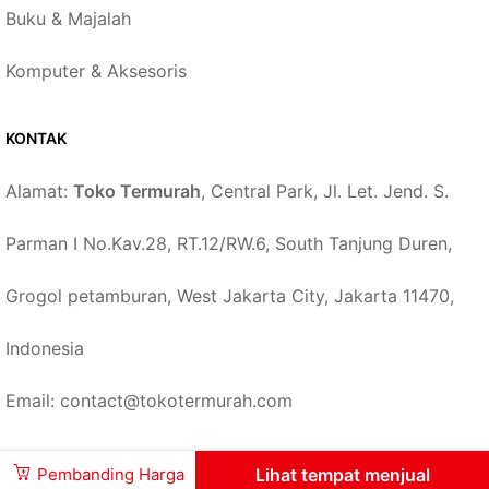
Buku & Majalah
Komputer & Aksesoris
KONTAK
Alamat:
Toko Termurah
, Central Park, Jl. Let. Jend. S.
Parman I No.Kav.28, RT.12/RW.6, South Tanjung Duren,
Grogol petamburan, West Jakarta City, Jakarta 11470,
Indonesia
Email: contact@tokotermurah.com
Pembanding Harga
Lihat tempat menjual
© 2026 –
TokoTermurah.com
-
Toko Termurah
.