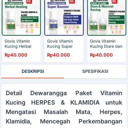
White Herb Flu
Dewarangga
Ringan
Govis Vitamin
Govis Vitamin
Govis Vitamin
Kucing Herbal
Kucing Super
Kucing Diare dan
Healing
Booster
Mencret
Rp40.000
Rp40.000
Rp40.000
Dewarangga -
Dewarangga -
Dewarangga -
Mengatasi Diare
Vitamin Daya
Obat Diare
dan Mencret
Tahan Tubuh
Kucing - Obat
DESKRIPSI
SPESIFIKASI
Kucing - Obat
Kucing - Vitamin
Mencret Kucing -
Diare Kucing -
Imun Kucing
Obat Diare
Obat Mencret
Kucing Kitten -
Kucing - Obat
Obat Mencret
Detail Dewarangga Paket Vitamin
Diare Kucing
Kucing Kitten
Kitten - Obat
Kucing HERPES & KLAMIDIA untuk
Mencret Kucing
Kitten
Mengatasi Masalah Mata, Herpes,
Klamidia, Mencegah Perkembangan