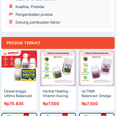
Kualitas, Prestise
Pengembalian produk
Dukung pembuatan faktur
PRODUK TERKAIT
Dewarangga
Herbal Healing -
ULTIMA
Ultima Balanced
Vitamin Kucing
Balanced Omega
Vitamin Kucing
Pencernaan,
- Vitamin Kucing
Rp70.835
Rp7.500
Rp7.500
Pelebat Bulu Anti
Mencret, Diare,
Pelebat bulu, Anti
Jamur Anti
Muntah
Jamur, Anti
Rontok Magic
Dewarangga
Rontok