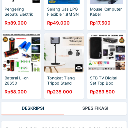
Pengering
Selang Gas LPG
Mouse Komputer
Sepatu Elektrik
Flexible 1.8M SN
Kabel
Dhoes Dryer
- S18-2 Tanpa
Rp89.000
Rp49.000
Rp17.500
Deodorizing 10W
Regulator
EU Plug NS 500
Baterai Li-on
Tongkat Tiang
STB TV Digital
26650
Tripod Stand
Set Top Box
Serbaguna
Proyektor
1080 DVBT2
Rp58.000
Rp235.000
Rp289.500
5000mAh 3.7V
Telescopic
Pengganti TV
Rechargeable
Adjustable 360
Analog HDMI
111107
Rotasi
RCA BN8
DESKRIPSI
SPESIFIKASI