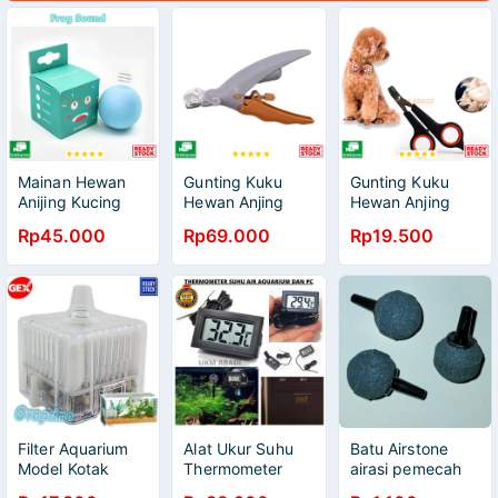
Mainan Hewan
Gunting Kuku
Gunting Kuku
Anijing Kucing
Hewan Anjing
Hewan Anjing
Bola Aroma
Kucing Lampu
Kucing Stainless
Rp45.000
Rp69.000
Rp19.500
Suara kodok Pet
LED Pet Nail
Steel CW045
CatBall PGCT162
Claw Clipper
Y333
Filter Aquarium
Alat Ukur Suhu
Batu Airstone
Model Kotak
Thermometer
airasi pemecah
Digital
gelembung