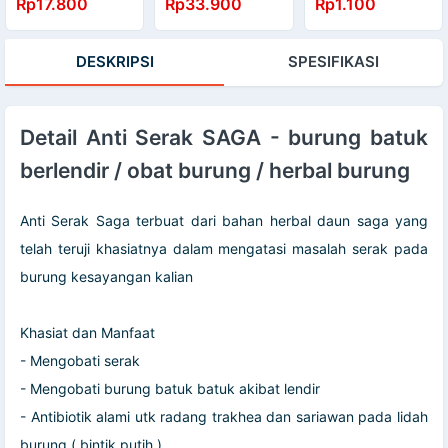
Rp17.800
Rp33.900
Rp1.100
Serbaguna
udara bola AS 11
Aquarium
Harga per 1 pcs
Komputer 1 Mtr
DESKRIPSI
SPESIFIKASI
111147
Detail Anti Serak SAGA - burung batuk
berlendir / obat burung / herbal burung
Anti Serak Saga terbuat dari bahan herbal daun saga yang
telah teruji khasiatnya dalam mengatasi masalah serak pada
burung kesayangan kalian
Khasiat dan Manfaat
- Mengobati serak
- Mengobati burung batuk batuk akibat lendir
- Antibiotik alami utk radang trakhea dan sariawan pada lidah
burung ( bintik putih )