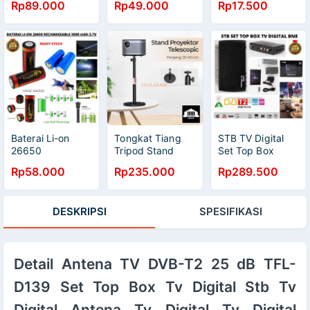
Rp89.000
Rp49.000
Rp17.500
Deodorizing 10W
Regulator
EU Plug NS 500
Baterai Li-on
Tongkat Tiang
STB TV Digital
26650
Tripod Stand
Set Top Box
Serbaguna
Proyektor
1080 DVBT2
Rp58.000
Rp235.000
Rp289.500
5000mAh 3.7V
Telescopic
Pengganti TV
Rechargeable
Adjustable 360
Analog HDMI
111107
Rotasi
RCA BN8
DESKRIPSI
SPESIFIKASI
Detail Antena TV DVB-T2 25 dB TFL-
D139 Set Top Box Tv Digital Stb Tv
Digital Antena Tv Digital Tv Digital