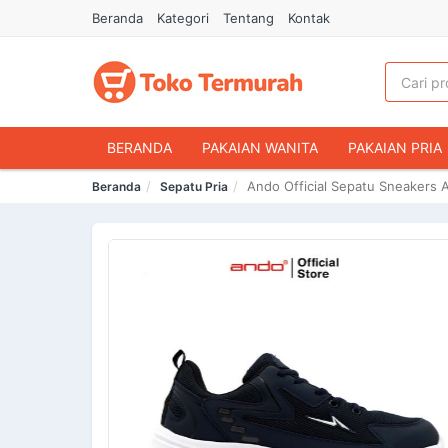
Beranda
Kategori
Tentang
Kontak
BERANDA
PAKAIAN WANITA
PAKAIAN PRIA
Ando Official Sepatu Sneakers 
Beranda
Sepatu Pria
HANDPHONE & AKSESORIS
FASHION MUSLIM
MAKANAN & MINUMAN
HEWAN PELIHARAAN
OLAHRAGA & OUTDOOR
BUKU & ALAT TULIS