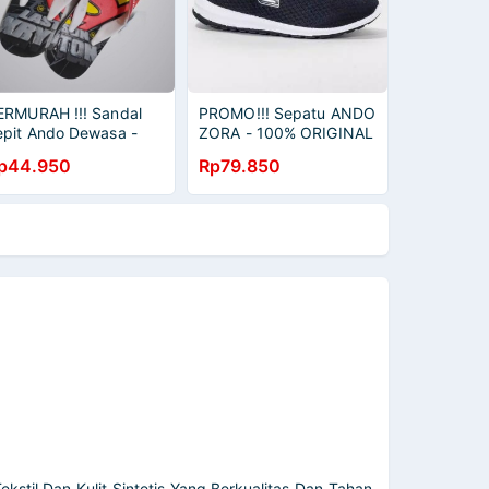
ERMURAH !!! Sandal
PROMO!!! Sepatu ANDO
epit Ando Dewasa -
ZORA - 100% ORIGINAL
ATMAN- 100%
p44.950
Rp79.850
RIGINAL
stil Dan Kulit Sintetis Yang Berkualitas Dan Tahan