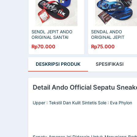
SENDL JEPIT ANDO
SENDAL ANDO
ORIGINAL SANTAI
ORIGINAL JEPIT
SWALLOW-PENTIUM
SWALLOW-
Rp70.000
Rp75.000
KUAT DAN NYAMAN DI
GAMESTONE HARIAN
PAKAI
NYANTAI KUAT DAN
TAHAN LAMA
DESKRIPSI
PRODUK
SPESIFIKASI
Detail Ando Official Sepatu Snea
Upper : Tekstil Dan Kulit Sintetis Sole : Eva Phylon
Sepatu Arpenas Ini Didesain Untuk Menunjang Berba