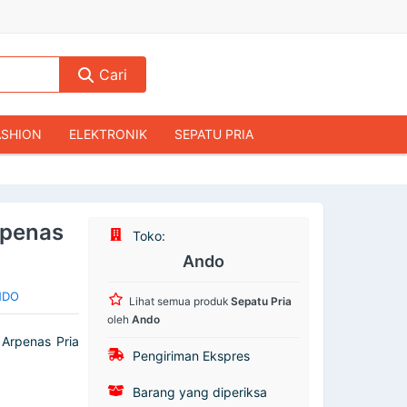
Cari
ASHION
ELEKTRONIK
SEPATU PRIA
TAS PRIA
JAM TANGAN
AUDIO
KAMERA & DRONE
PERLENGKAPAN RUMAH
rpenas
Toko:
JALAH
KOMPUTER & AKSESORIS
Ando
ANDO
Lihat semua produk
Sepatu Pria
oleh
Ando
 Arpenas Pria
Pengiriman Ekspres
Barang yang diperiksa