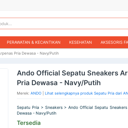
PERAWATAN & KECANTIKAN
KESEHATAN
AKSESORIS F
Arpenas Pria Dewasa - Navy/Putih
KOPER & TAS TRAVEL
TAS WANITA
SEPATU WANITA
IBU & BAYI
FASHION BAYI & ANAK
GAMING & KONSOL
Ando Official Sepatu Sneakers A
HOBI & KOLEKSI
MOBIL
SEPEDA MOTOR
BUKU & MA
Pria Dewasa - Navy/Putih
Merek:
ANDO
|
Lihat selengkapnya produk Sepatu Pria dari 
Sepatu Pria > Sneakers > Ando Official Sepatu Sneakers
Dewasa - Navy/Putih
Tersedia