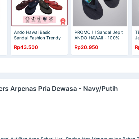
Ando Hawai Basic
PROMO !!! Sandal Jepit
T
Sandal Fashion Trendy
ANDO HAWAII - 100%
J
Pria Dewasa Ando
ORIGINAL
B
Rp43.500
Rp20.950
R
Original Termurah
O
kers Arpenas Pria Dewasa - Navy/Putih
gai Aktifitas Anda Sehari-Hari. Bagian Atas Menggunakan Bahan Tek